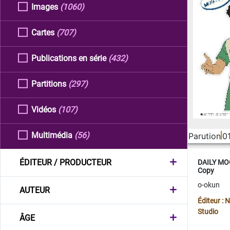
Images
(1060)
Cartes
(707)
Publications en série
(432)
Partitions
(297)
Vidéos
(107)
Multimédia
(56)
Parution
0
ÉDITEUR / PRODUCTEUR
DAILY MOO
Copy
o-okun
AUTEUR
Éditeur :
Studio
ÂGE