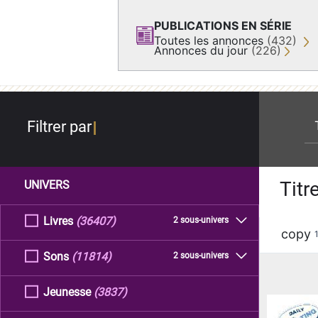
PUBLICATIONS EN SÉRIE
Toutes les annonces
(432)
Annonces du jour
(226)
re
Filtrer par
Titr
UNIVERS
Livres
(36407)
2 sous-univers
copy
Sons
(11814)
2 sous-univers
Jeunesse
(3837)