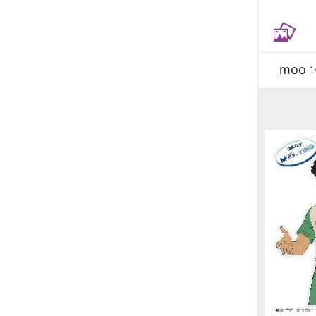
moo
1