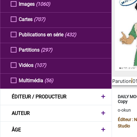
Images
(1060)
Cartes
(707)
Publications en série
(432)
Partitions
(297)
Vidéos
(107)
Multimédia
(56)
Parution
0
ÉDITEUR / PRODUCTEUR
DAILY MOO
Copy
o-okun
AUTEUR
Éditeur :
Studio
ÂGE