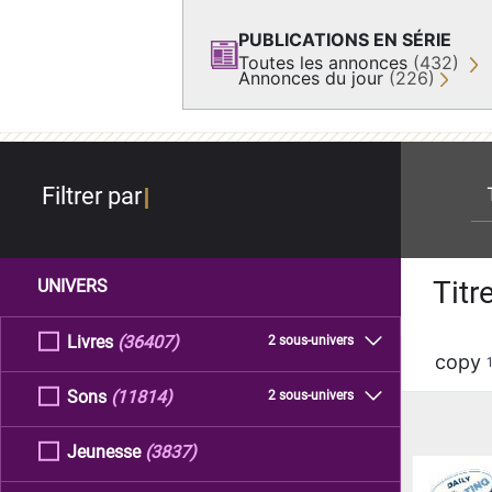
PUBLICATIONS EN SÉRIE
Toutes les annonces
(432)
Annonces du jour
(226)
re
Filtrer par
Titr
UNIVERS
Livres
(36407)
2 sous-univers
copy
Sons
(11814)
2 sous-univers
Jeunesse
(3837)