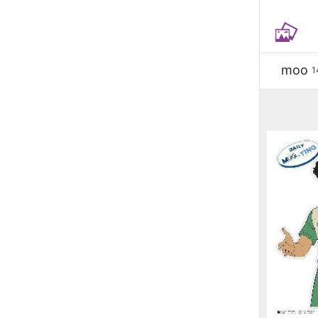
moo
1