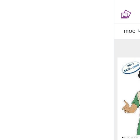
moo
1