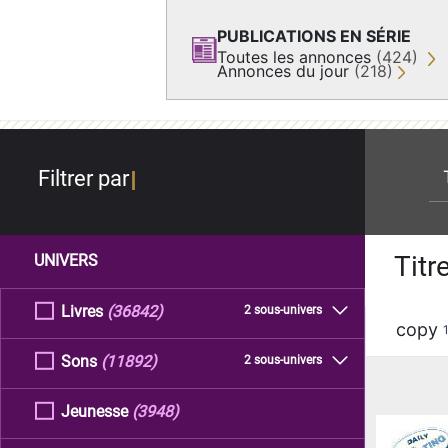
PUBLICATIONS EN SÉRIE
Toutes les annonces
(424)
Annonces du jour
(218)
re
Filtrer par
Titr
UNIVERS
Livres
(36842)
2 sous-univers
copy
Sons
(11892)
2 sous-univers
Jeunesse
(3948)