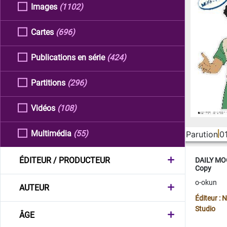
Images
(1102)
Cartes
(696)
Publications en série
(424)
Partitions
(296)
Vidéos
(108)
Multimédia
(55)
Parution
0
ÉDITEUR / PRODUCTEUR
DAILY MOO
Copy
o-okun
AUTEUR
Éditeur :
Studio
ÂGE