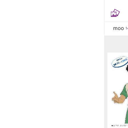
moo
1