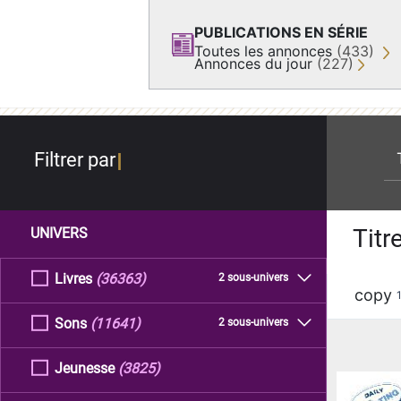
PUBLICATIONS EN SÉRIE
Toutes les annonces
(433)
Annonces du jour
(227)
re
Filtrer par
Titr
UNIVERS
Livres
(36363)
2 sous-univers
copy
Sons
(11641)
2 sous-univers
Jeunesse
(3825)