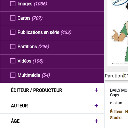
Images
(1036)
Cartes
(707)
Publications en série
(433)
Partitions
(296)
Vidéos
(106)
Multimédia
(54)
Parution
0
ÉDITEUR / PRODUCTEUR
DAILY MOO
Copy
o-okun
AUTEUR
Éditeur :
Studio
ÂGE