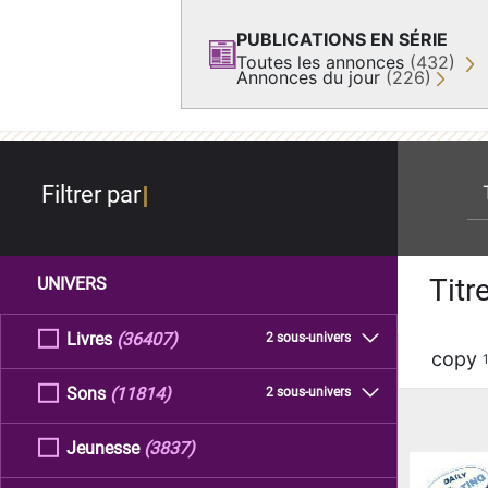
PUBLICATIONS EN SÉRIE
Toutes les annonces
(432)
Annonces du jour
(226)
re
Filtrer par
Titr
UNIVERS
Livres
(36407)
2 sous-univers
copy
Sons
(11814)
2 sous-univers
Jeunesse
(3837)