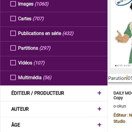
Images
(1060)
Cartes
(707)
Publications en série
(432)
Partitions
(297)
Vidéos
(107)
Multimédia
(56)
Parution
0
ÉDITEUR / PRODUCTEUR
DAILY MOO
Copy
o-okun
AUTEUR
Éditeur :
Studio
ÂGE