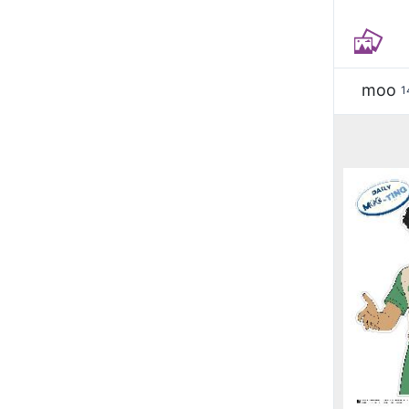
moo
1