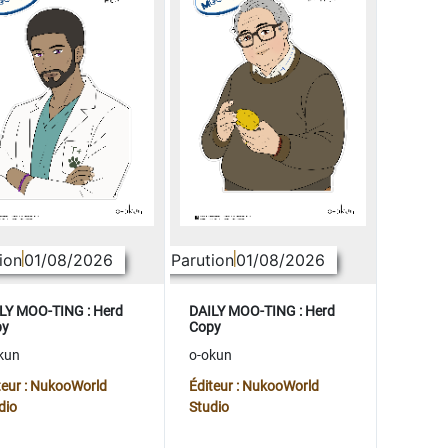
ion
01/08/2026
Parution
01/08/2026
LY MOO-TING : Herd
DAILY MOO-TING : Herd
py
Copy
kun
o-okun
teur : NukooWorld
Éditeur : NukooWorld
dio
Studio