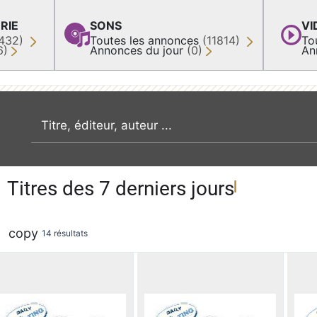
RIE
SONS
VI
432)
Toutes les annonces
(11814)
To
6)
Annonces du jour
(0)
An
recherche par mot clé
Titres des 7 derniers jours
copy
14 résultats