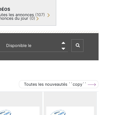
DÉOS
utes les annonces
(107)
nonces du jour
(0)
recherche par date

Toutes les nouveautés ``copy``