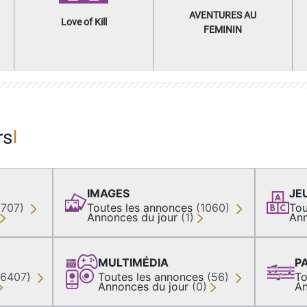
AVENTURES AU
Love of Kill
FEMININ
rs
IMAGES
JE
(707)
Toutes les annonces
(1060)
Tou
Annonces du jour
(1)
Ann
MULTIMÉDIA
P
36407)
Toutes les annonces
(56)
To
Annonces du jour
(0)
An