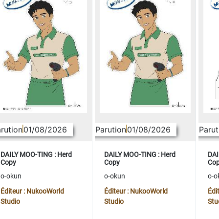
rution
01/08/2026
Parution
01/08/2026
Parut
DAILY MOO-TING : Herd
DAILY MOO-TING : Herd
DAI
Copy
Copy
Co
o-okun
o-okun
o-o
Éditeur : NukooWorld
Éditeur : NukooWorld
Édi
Studio
Studio
Stu