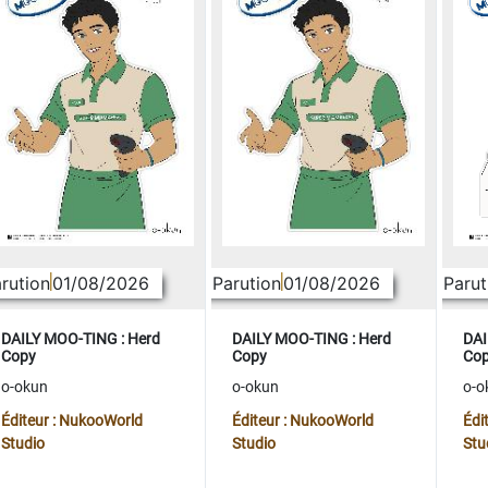
rution
01/08/2026
Parution
01/08/2026
Parut
DAILY MOO-TING : Herd
DAILY MOO-TING : Herd
DAI
Copy
Copy
Co
o-okun
o-okun
o-o
Éditeur : NukooWorld
Éditeur : NukooWorld
Édi
Studio
Studio
Stu