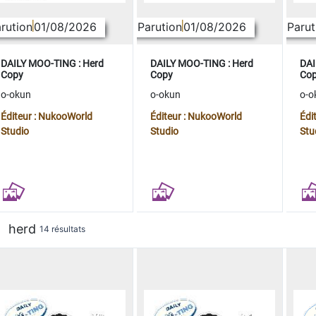
rution
01/08/2026
Parution
01/08/2026
Parut
DAILY MOO-TING : Herd
DAILY MOO-TING : Herd
DAI
Copy
Copy
Co
o-okun
o-okun
o-o
Éditeur : NukooWorld
Éditeur : NukooWorld
Édi
Studio
Studio
Stu
herd
14 résultats