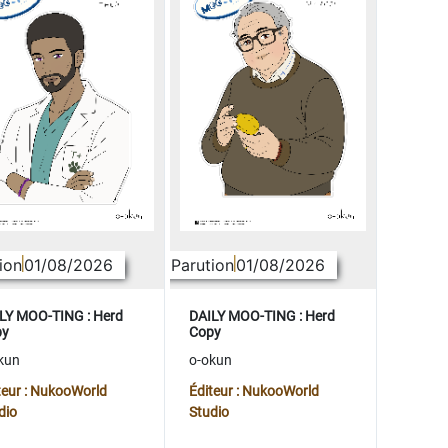
ion
01/08/2026
Parution
01/08/2026
LY MOO-TING : Herd
DAILY MOO-TING : Herd
py
Copy
kun
o-okun
teur : NukooWorld
Éditeur : NukooWorld
dio
Studio