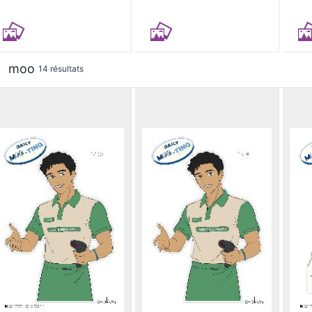
moo
14 résultats