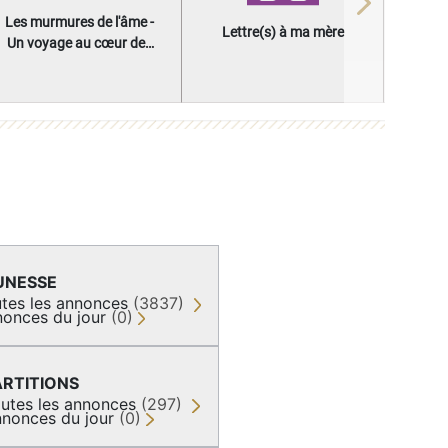
Next
Les murmures de l'âme -
Lettre(s) à ma mère
Un voyage au cœur des
questions qui façonnent
une vie
UNESSE
tes les annonces
(3837)
onces du jour
(0)
ARTITIONS
utes les annonces
(297)
nonces du jour
(0)