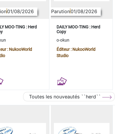
ion
01/08/2026
Parution
01/08/2026
LY MOO-TING : Herd
DAILY MOO-TING : Herd
py
Copy
kun
o-okun
teur : NukooWorld
Éditeur : NukooWorld
dio
Studio
Toutes les nouveautés ``herd``