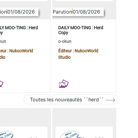
ion
01/08/2026
Parution
01/08/2026
LY MOO-TING : Herd
DAILY MOO-TING : Herd
py
Copy
kun
o-okun
teur : NukooWorld
Éditeur : NukooWorld
dio
Studio
Toutes les nouveautés ``herd``