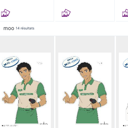
moo
14 résultats