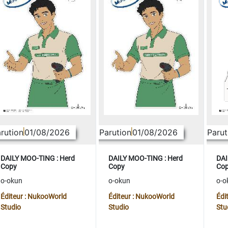
rution
01/08/2026
Parution
01/08/2026
Parut
DAILY MOO-TING : Herd
DAILY MOO-TING : Herd
DAI
Copy
Copy
Co
o-okun
o-okun
o-o
Éditeur : NukooWorld
Éditeur : NukooWorld
Édi
Studio
Studio
Stu