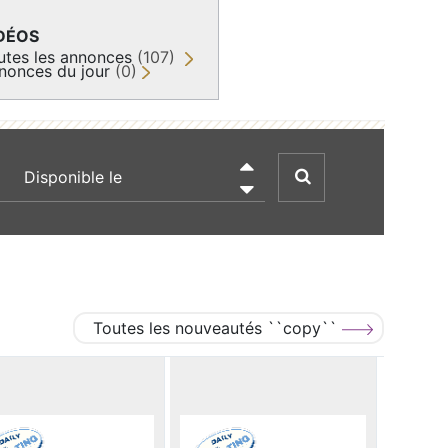
DÉOS
utes les annonces
(107)
nonces du jour
(0)
recherche par date

Toutes les nouveautés ``copy``