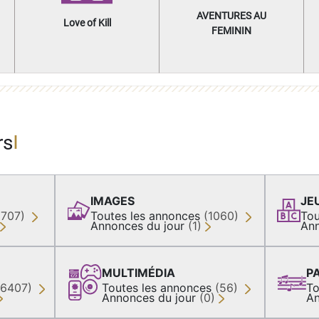
AVENTURES AU
Love of Kill
FEMININ
rs
IMAGES
JE
(707)
Toutes les annonces
(1060)
Tou
Annonces du jour
(1)
Ann
MULTIMÉDIA
P
36407)
Toutes les annonces
(56)
To
Annonces du jour
(0)
An