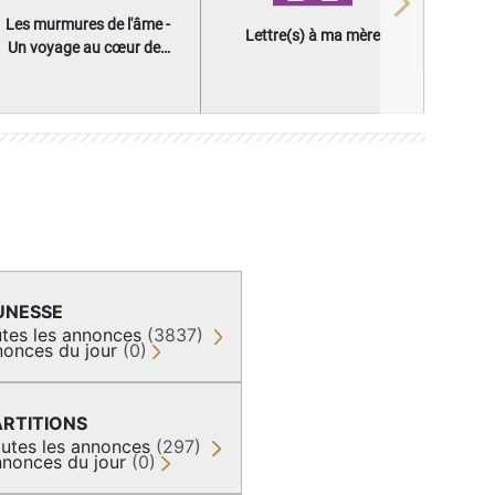
Next
Les murmures de l'âme -
Lettre(s) à ma mère
Un voyage au cœur des
questions qui façonnent
une vie
UNESSE
tes les annonces
(3837)
onces du jour
(0)
ARTITIONS
utes les annonces
(297)
nonces du jour
(0)