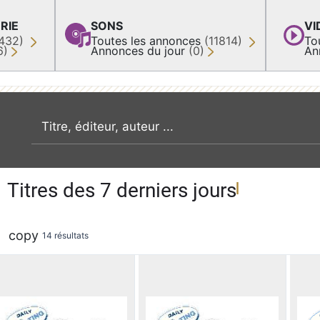
RIE
SONS
VI
432)
Toutes les annonces
(11814)
To
6)
Annonces du jour
(0)
An
recherche par mot clé
Titres des 7 derniers jours
copy
14 résultats