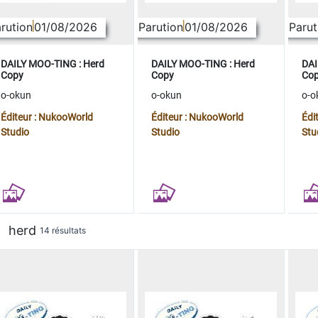
rution
01/08/2026
Parution
01/08/2026
Parut
DAILY MOO-TING : Herd
DAILY MOO-TING : Herd
DAI
Copy
Copy
Co
o-okun
o-okun
o-o
Éditeur : NukooWorld
Éditeur : NukooWorld
Édi
Studio
Studio
Stu
herd
14 résultats