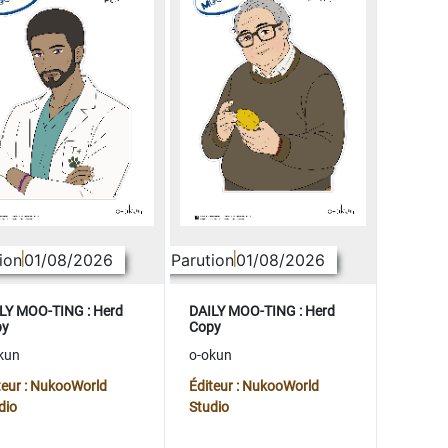
ion
01/08/2026
Parution
01/08/2026
LY MOO-TING : Herd
DAILY MOO-TING : Herd
py
Copy
kun
o-okun
teur : NukooWorld
Éditeur : NukooWorld
dio
Studio