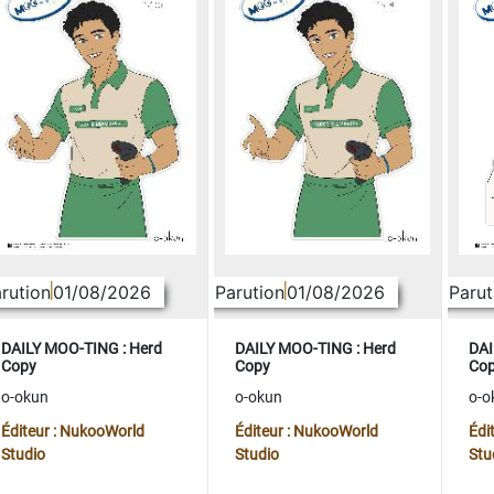
rution
01/08/2026
Parution
01/08/2026
Parut
DAILY MOO-TING : Herd
DAILY MOO-TING : Herd
DAI
Copy
Copy
Co
o-okun
o-okun
o-o
Éditeur : NukooWorld
Éditeur : NukooWorld
Édi
Studio
Studio
Stu