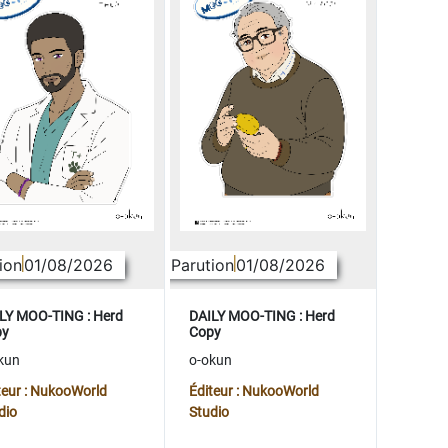
ion
01/08/2026
Parution
01/08/2026
LY MOO-TING : Herd
DAILY MOO-TING : Herd
py
Copy
kun
o-okun
teur : NukooWorld
Éditeur : NukooWorld
dio
Studio