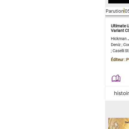
Parution
0
Ultimate 
Variant 
FERME
Hickman 
Deniz
;
Co
;
Caselli 
Juan
;
Mo
Éditeur : 
histoi