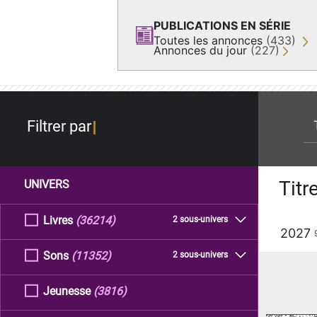
PUBLICATIONS EN SÉRIE
Toutes les annonces
(433)
Annonces du jour
(227)
re
Filtrer par
Titr
UNIVERS
Livres
(36214)
2 sous-univers
2027
Sons
(11352)
2 sous-univers
Jeunesse
(3816)