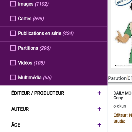
Images
(1102)
Cartes
(696)
Publications en série
(424)
Partitions
(296)
Vidéos
(108)
Multimédia
(55)
Parution
0
ÉDITEUR / PRODUCTEUR
DAILY MOO
Copy
o-okun
AUTEUR
Éditeur :
Studio
ÂGE