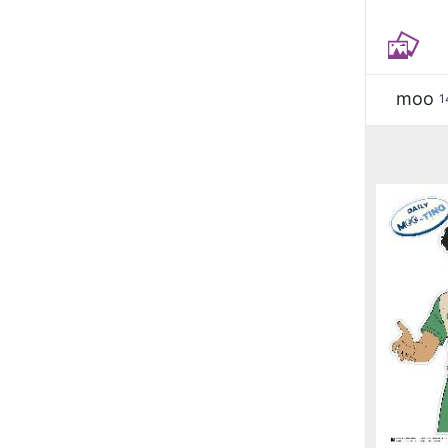
moo
1