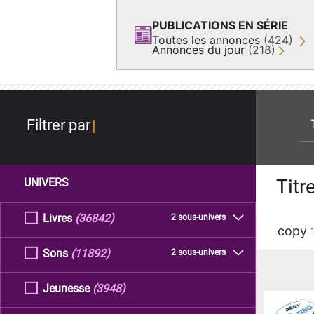
PUBLICATIONS EN SÉRIE
Toutes les annonces
(424)
Annonces du jour
(218)
re
Filtrer par
Titr
UNIVERS
Livres
(36842)
2 sous-univers
copy
Sons
(11892)
2 sous-univers
Jeunesse
(3948)