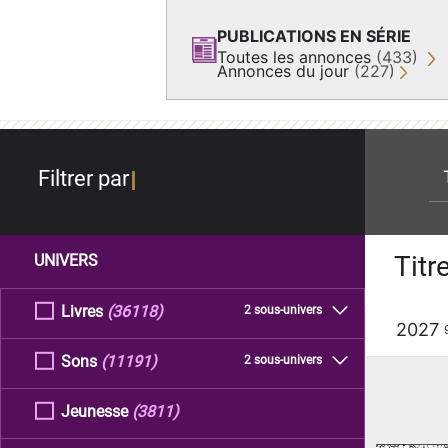
PUBLICATIONS EN SÉRIE
Toutes les annonces
(433)
Annonces du jour
(227)
re
Filtrer par
Titr
UNIVERS
Livres
(36118)
2 sous-univers
2027
Sons
(11191)
2 sous-univers
Jeunesse
(3811)