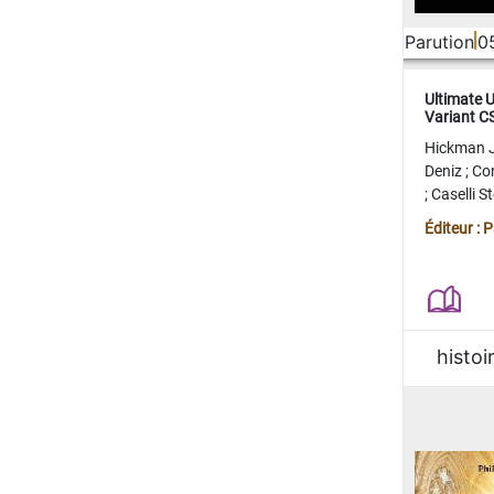
Parution
0
Ultimate 
Variant 
FERME
Hickman 
Deniz
;
Co
;
Caselli 
Juan
;
Mo
Éditeur : 
histoi