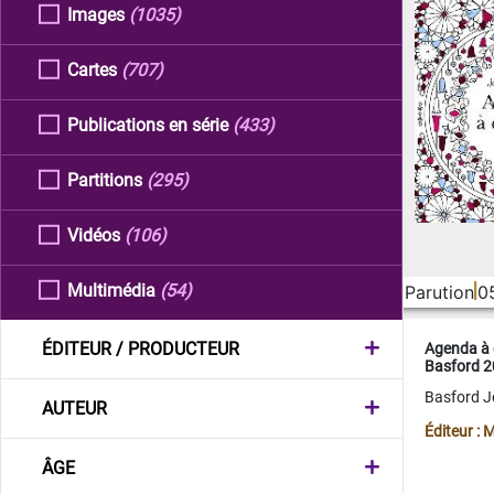
Images
(1035)
Cartes
(707)
Publications en série
(433)
Partitions
(295)
Vidéos
(106)
Multimédia
(54)
Parution
0
ÉDITEUR / PRODUCTEUR
Agenda à 
Basford 
Basford 
AUTEUR
Éditeur :
ÂGE