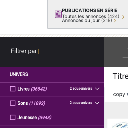
PUBLICATIONS EN SÉRIE
Toutes les annonces
(424)
Annonces du jour
(218)
re
Filtrer par
Titr
UNIVERS
Livres
(36842)
2 sous-univers
copy
Sons
(11892)
2 sous-univers
Jeunesse
(3948)