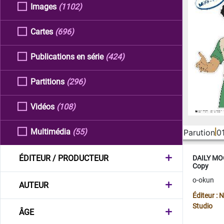
Images
(1102)
Cartes
(696)
Publications en série
(424)
Partitions
(296)
Vidéos
(108)
Multimédia
(55)
Parution
0
ÉDITEUR / PRODUCTEUR
DAILY MOO
Copy
o-okun
AUTEUR
Éditeur :
Studio
ÂGE