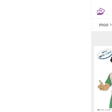
moo
1