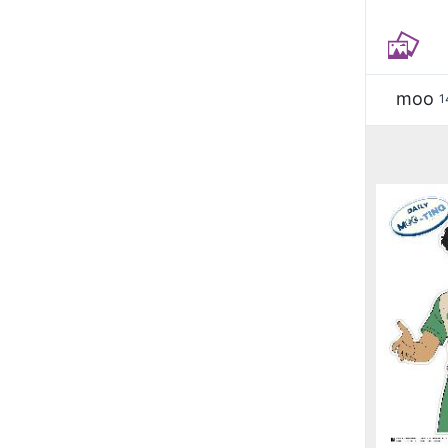
moo
1