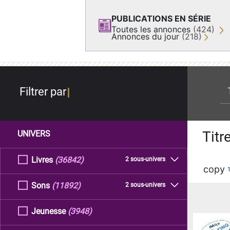
PUBLICATIONS EN SÉRIE
Toutes les annonces
(424)
Annonces du jour
(218)
re
Filtrer par
Titr
UNIVERS
Livres
(36842)
2 sous-univers
copy
Sons
(11892)
2 sous-univers
Jeunesse
(3948)