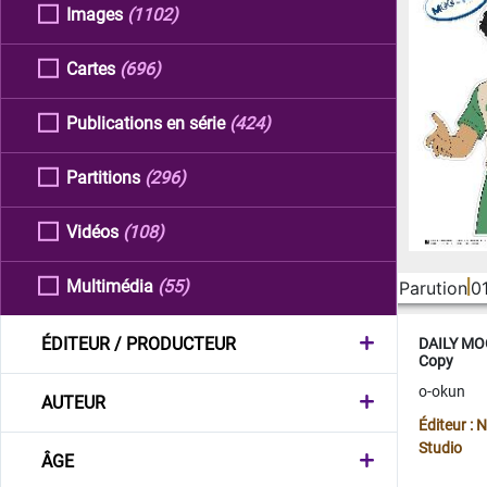
Images
(1102)
Cartes
(696)
Publications en série
(424)
Partitions
(296)
Vidéos
(108)
Multimédia
(55)
Parution
0
ÉDITEUR / PRODUCTEUR
DAILY MOO
Copy
o-okun
AUTEUR
Éditeur :
Studio
ÂGE