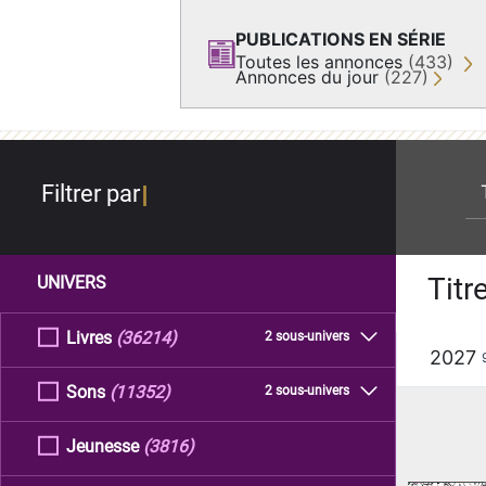
PUBLICATIONS EN SÉRIE
Toutes les annonces
(433)
Annonces du jour
(227)
re
Filtrer par
Titr
UNIVERS
Livres
(36214)
2 sous-univers
2027
Sons
(11352)
2 sous-univers
Jeunesse
(3816)