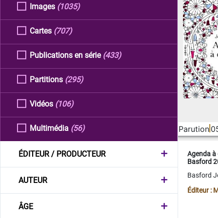
Images
(1035)
Cartes
(707)
Publications en série
(433)
Partitions
(295)
Vidéos
(106)
Multimédia
(56)
Parution
0
ÉDITEUR / PRODUCTEUR
Agenda à 
Basford 
Basford 
AUTEUR
Éditeur :
ÂGE