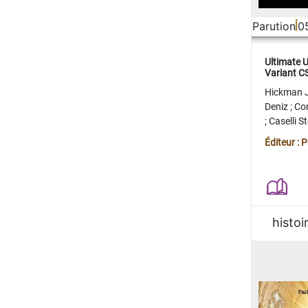
Parution
0
Ultimate 
Variant 
FERME
Hickman 
Deniz
;
Co
;
Caselli 
Juan
;
Mo
Éditeur : 
histoi