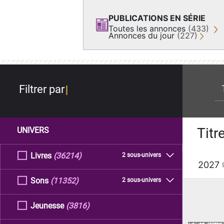
PUBLICATIONS EN SÉRIE
Toutes les annonces
(433)
Annonces du jour
(227)
re
Filtrer par
Titr
UNIVERS
Livres
(36214)
2 sous-univers
2027
Sons
(11352)
2 sous-univers
Jeunesse
(3816)