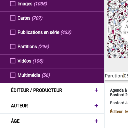
Images
(1035)
Cartes
(707)
Publications en série
(433)
Partitions
(295)
Vidéos
(106)
Multimédia
(56)
Parution
0
ÉDITEUR / PRODUCTEUR
Agenda à 
Basford 
Basford 
AUTEUR
Éditeur :
ÂGE