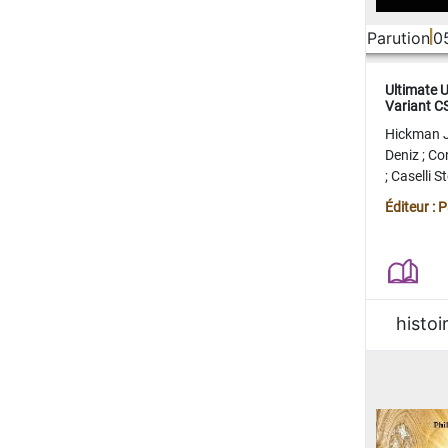
Parution
0
Ultimate 
Variant 
FERME
Hickman 
Deniz
;
Co
;
Caselli 
Juan
;
Mo
Éditeur : 
histoi