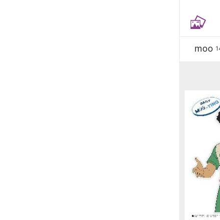
moo
1