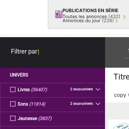
PUBLICATIONS EN SÉRIE
Toutes les annonces
(432)
Annonces du jour
(226)
re
Filtrer par
Titr
UNIVERS
Livres
(36407)
2 sous-univers
copy
Sons
(11814)
2 sous-univers
Jeunesse
(3837)