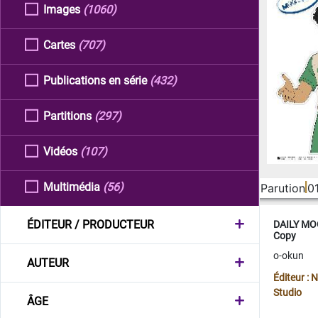
Images
(1060)
Cartes
(707)
Publications en série
(432)
Partitions
(297)
Vidéos
(107)
Multimédia
(56)
Parution
0
ÉDITEUR / PRODUCTEUR
DAILY MOO
Copy
o-okun
AUTEUR
Éditeur :
Studio
ÂGE