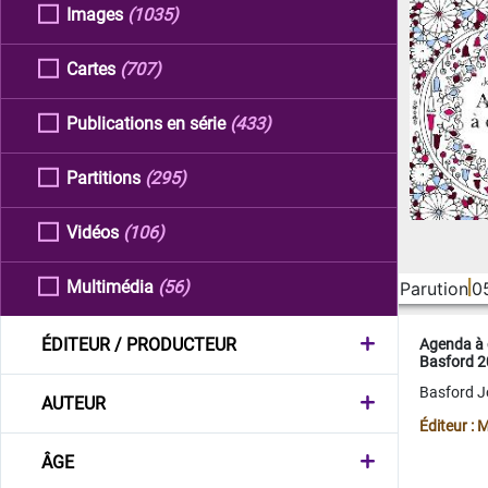
Images
(1035)
Cartes
(707)
Publications en série
(433)
Partitions
(295)
Vidéos
(106)
Multimédia
(56)
Parution
0
ÉDITEUR / PRODUCTEUR
Agenda à 
Basford 
Basford 
AUTEUR
Éditeur :
ÂGE