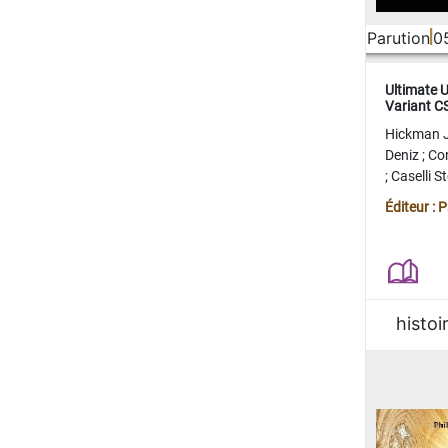
Parution
0
Ultimate 
Variant 
FERME
Hickman 
Deniz
;
Co
;
Caselli 
Juan
;
Mo
Éditeur : 
histoi