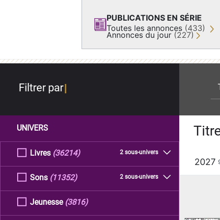
PUBLICATIONS EN SÉRIE
Toutes les annonces
(433)
Annonces du jour
(227)
re
Filtrer par
Titr
UNIVERS
Livres
(36214)
2 sous-univers
2027
Sons
(11352)
2 sous-univers
Jeunesse
(3816)