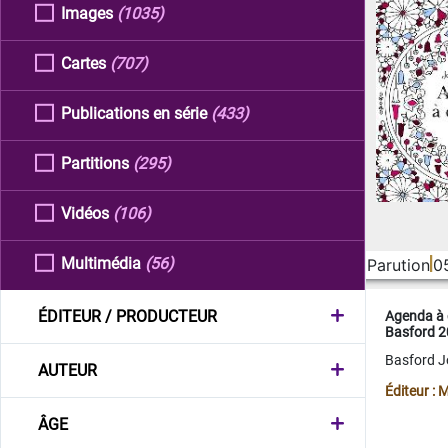
Images
(1035)
Cartes
(707)
Publications en série
(433)
Partitions
(295)
Vidéos
(106)
Multimédia
(56)
Parution
0
ÉDITEUR / PRODUCTEUR
Agenda à 
Basford 
Basford 
AUTEUR
Éditeur :
ÂGE