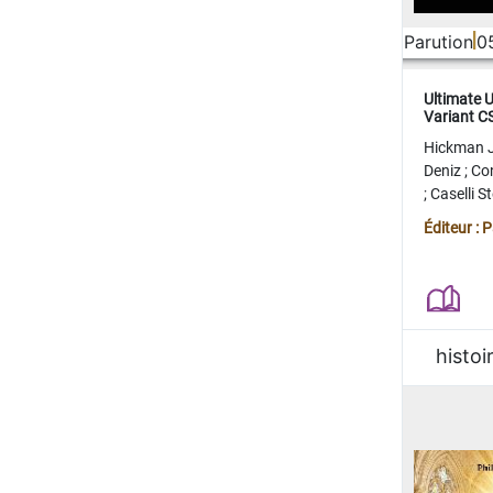
Parution
0
Ultimate 
Variant 
FERME
Hickman 
Deniz
;
Co
;
Caselli 
Juan
;
Mo
Éditeur : 
histoi