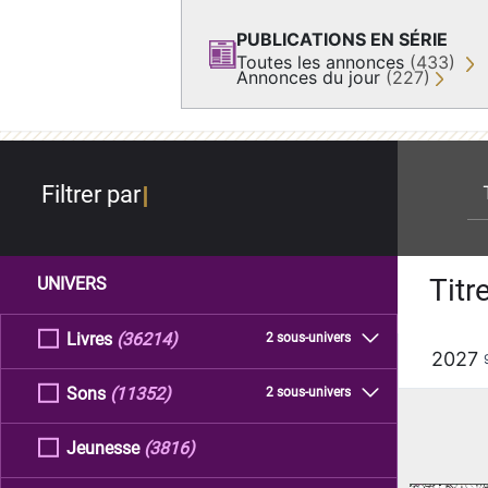
PUBLICATIONS EN SÉRIE
Toutes les annonces
(433)
Annonces du jour
(227)
re
Filtrer par
Titr
UNIVERS
Livres
(36214)
2 sous-univers
2027
Sons
(11352)
2 sous-univers
Jeunesse
(3816)