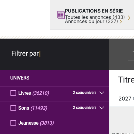
PUBLICATIONS EN SÉRIE
Toutes les annonces
(433)
Annonces du jour
(227)
re
Filtrer par
Titr
UNIVERS
Livres
(36210)
2 sous-univers
2027
Sons
(11492)
2 sous-univers
Jeunesse
(3813)