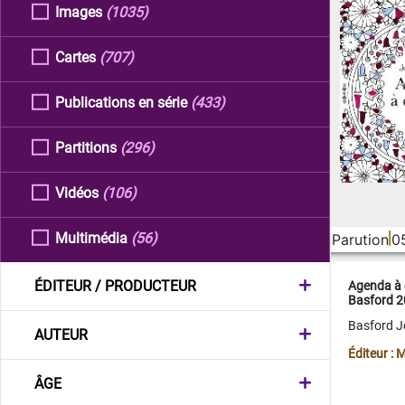
Images
(1035)
Cartes
(707)
Publications en série
(433)
Partitions
(296)
Vidéos
(106)
Multimédia
(56)
Parution
0
ÉDITEUR / PRODUCTEUR
Agenda à 
Basford 
Basford 
AUTEUR
Éditeur :
ÂGE