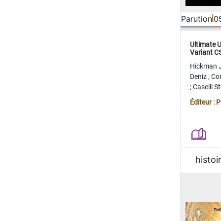
Parution
0
Ultimate 
Variant 
FERME
Hickman 
Deniz
;
Co
;
Caselli 
Juan
;
Mo
Éditeur : 
histoi