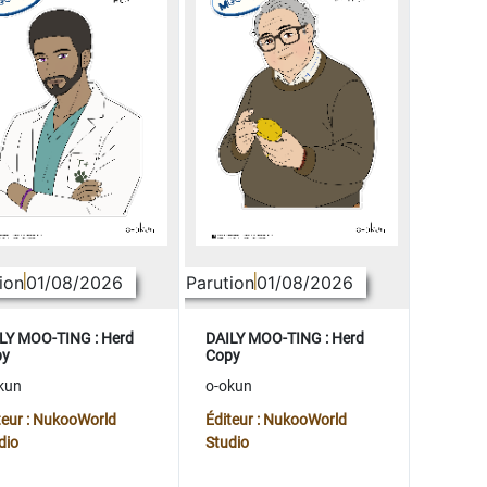
ion
01/08/2026
Parution
01/08/2026
LY MOO-TING : Herd
DAILY MOO-TING : Herd
py
Copy
kun
o-okun
teur : NukooWorld
Éditeur : NukooWorld
dio
Studio