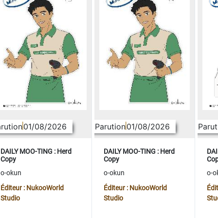
rution
01/08/2026
Parution
01/08/2026
Parut
DAILY MOO-TING : Herd
DAILY MOO-TING : Herd
DAI
Copy
Copy
Co
o-okun
o-okun
o-o
Éditeur : NukooWorld
Éditeur : NukooWorld
Édi
Studio
Studio
Stu