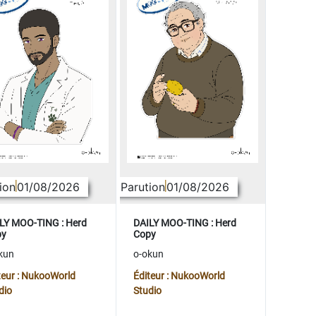
ion
01/08/2026
Parution
01/08/2026
LY MOO-TING : Herd
DAILY MOO-TING : Herd
py
Copy
kun
o-okun
teur : NukooWorld
Éditeur : NukooWorld
dio
Studio