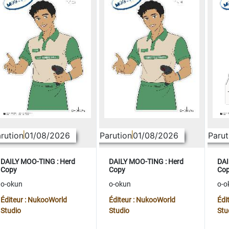
rution
01/08/2026
Parution
01/08/2026
Parut
DAILY MOO-TING : Herd
DAILY MOO-TING : Herd
DAI
Copy
Copy
Co
o-okun
o-okun
o-o
Éditeur : NukooWorld
Éditeur : NukooWorld
Édi
Studio
Studio
Stu