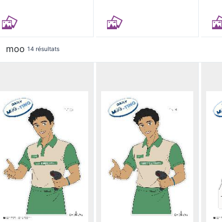
moo
14 résultats