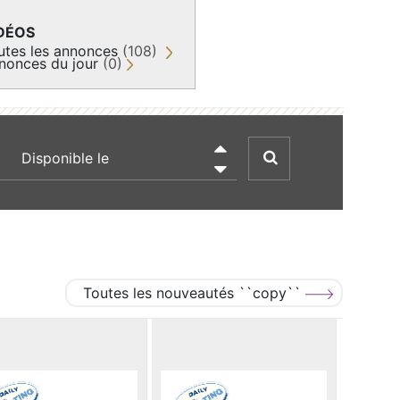
DÉOS
utes les annonces
(108)
nonces du jour
(0)
recherche par date

Toutes les nouveautés ``copy``