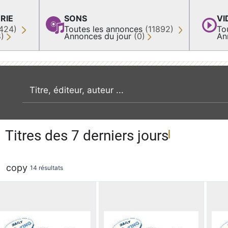
RIE
SONS
VI
424)
Toutes les annonces
(11892)
To
8)
Annonces du jour
(0)
An
recherche par mot clé
Titres des 7 derniers jours
copy
14 résultats