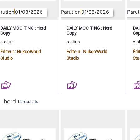
rution
01/08/2026
Parution
01/08/2026
Parut
DAILY MOO-TING : Herd
DAILY MOO-TING : Herd
DAI
Copy
Copy
Co
o-okun
o-okun
o-o
Éditeur : NukooWorld
Éditeur : NukooWorld
Édi
Studio
Studio
Stu
herd
14 résultats