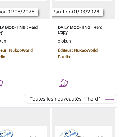
ion
01/08/2026
Parution
01/08/2026
LY MOO-TING : Herd
DAILY MOO-TING : Herd
py
Copy
kun
o-okun
teur : NukooWorld
Éditeur : NukooWorld
dio
Studio
Toutes les nouveautés ``herd``