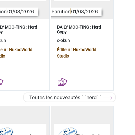
ion
01/08/2026
Parution
01/08/2026
LY MOO-TING : Herd
DAILY MOO-TING : Herd
py
Copy
kun
o-okun
teur : NukooWorld
Éditeur : NukooWorld
dio
Studio
Toutes les nouveautés ``herd``