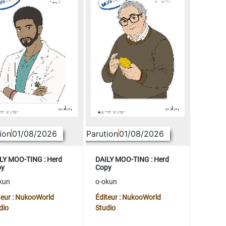
ion
01/08/2026
Parution
01/08/2026
LY MOO-TING : Herd
DAILY MOO-TING : Herd
py
Copy
kun
o-okun
teur : NukooWorld
Éditeur : NukooWorld
dio
Studio