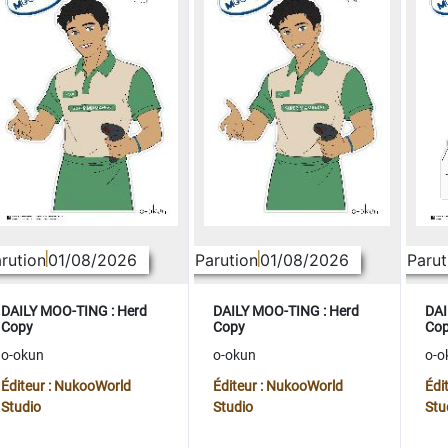
rution
01/08/2026
Parution
01/08/2026
Parut
DAILY MOO-TING : Herd
DAILY MOO-TING : Herd
DAI
Copy
Copy
Co
o-okun
o-okun
o-o
Éditeur : NukooWorld
Éditeur : NukooWorld
Édi
Studio
Studio
Stu