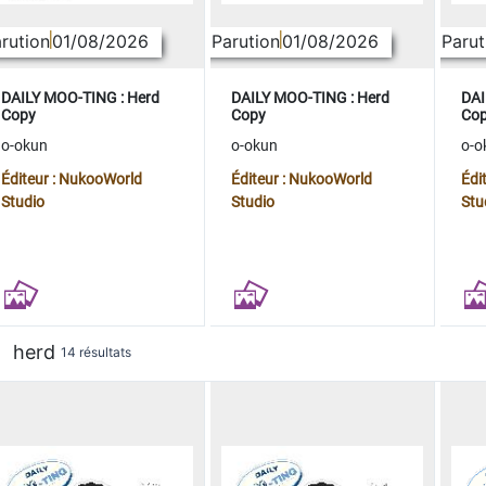
rution
01/08/2026
Parution
01/08/2026
Parut
DAILY MOO-TING : Herd
DAILY MOO-TING : Herd
DAI
Copy
Copy
Co
o-okun
o-okun
o-o
Éditeur : NukooWorld
Éditeur : NukooWorld
Édi
Studio
Studio
Stu
herd
14 résultats