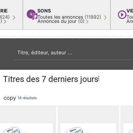
RIE
SONS
VI
424)
Toutes les annonces
(11892)
To
8)
Annonces du jour
(0)
An
recherche par mot clé
Titres des 7 derniers jours
copy
14 résultats