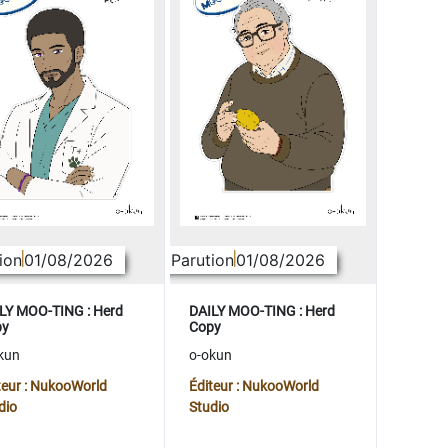
ion
01/08/2026
Parution
01/08/2026
LY MOO-TING : Herd
DAILY MOO-TING : Herd
py
Copy
kun
o-okun
teur : NukooWorld
Éditeur : NukooWorld
dio
Studio