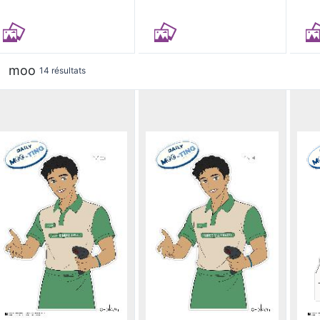
moo
14 résultats