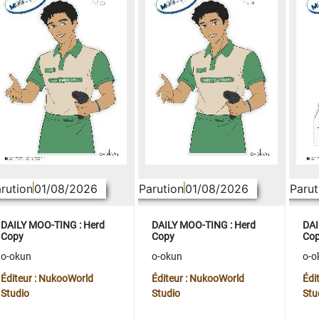
rution
01/08/2026
Parution
01/08/2026
Parut
DAILY MOO-TING : Herd
DAILY MOO-TING : Herd
DAI
Copy
Copy
Co
o-okun
o-okun
o-o
Éditeur : NukooWorld
Éditeur : NukooWorld
Édi
Studio
Studio
Stu