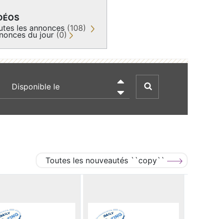
DÉOS
utes les annonces
(108)
nonces du jour
(0)
recherche par date

Toutes les nouveautés ``copy``