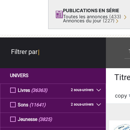
PUBLICATIONS EN SÉRIE
Toutes les annonces
(433)
Annonces du jour
(227)
re
Filtrer par
Titr
UNIVERS
Livres
(36363)
2 sous-univers
copy
Sons
(11641)
2 sous-univers
Jeunesse
(3825)