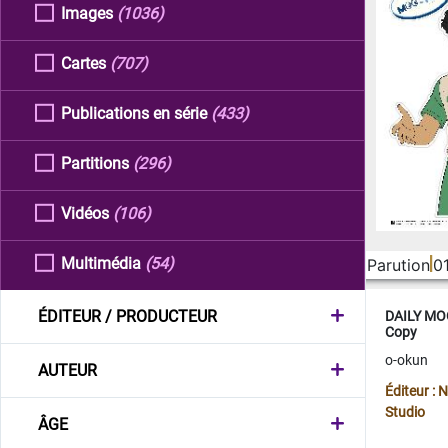
Images
(1036)
Cartes
(707)
Publications en série
(433)
Partitions
(296)
Vidéos
(106)
Multimédia
(54)
Parution
0
ÉDITEUR / PRODUCTEUR
DAILY MOO
Copy
o-okun
AUTEUR
Éditeur :
Studio
ÂGE