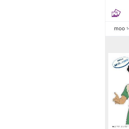
moo
1