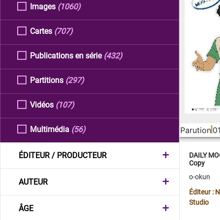
Images
(1060)
Cartes
(707)
Publications en série
(432)
Partitions
(297)
Vidéos
(107)
Multimédia
(56)
Parution
0
ÉDITEUR / PRODUCTEUR
DAILY MOO
Copy
o-okun
AUTEUR
Éditeur :
Studio
ÂGE