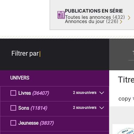
PUBLICATIONS EN SÉRIE
Toutes les annonces
(432)
Annonces du jour
(226)
re
Filtrer par
Titr
UNIVERS
Livres
(36407)
2 sous-univers
copy
Sons
(11814)
2 sous-univers
Jeunesse
(3837)