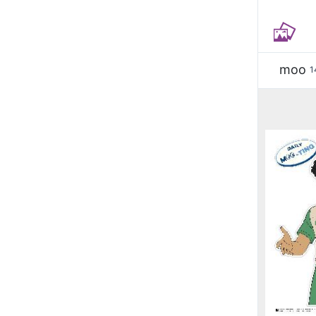
moo
1