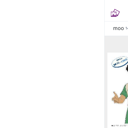
moo
1