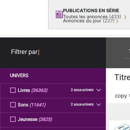
PUBLICATIONS EN SÉRIE
Toutes les annonces
(433)
Annonces du jour
(227)
re
Filtrer par
Titr
UNIVERS
Livres
(36363)
2 sous-univers
copy
Sons
(11641)
2 sous-univers
Jeunesse
(3825)