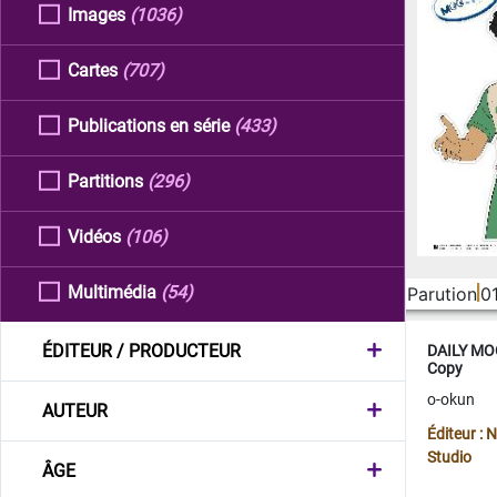
Images
(1036)
Cartes
(707)
Publications en série
(433)
Partitions
(296)
Vidéos
(106)
Multimédia
(54)
Parution
0
ÉDITEUR / PRODUCTEUR
DAILY MOO
Copy
o-okun
AUTEUR
Éditeur :
Studio
ÂGE