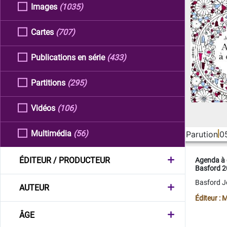
Images
(1035)
Cartes
(707)
Publications en série
(433)
Partitions
(295)
Vidéos
(106)
Multimédia
(56)
Parution
0
ÉDITEUR / PRODUCTEUR
Agenda à 
Basford 
Basford 
AUTEUR
Éditeur :
ÂGE