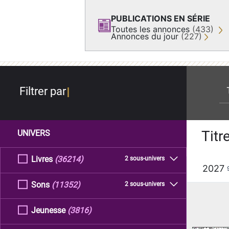
PUBLICATIONS EN SÉRIE
Toutes les annonces
(433)
Annonces du jour
(227)
re
Filtrer par
Titr
UNIVERS
Livres
(36214)
2 sous-univers
2027
Sons
(11352)
2 sous-univers
Jeunesse
(3816)