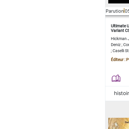
Parution
0
Ultimate 
Variant 
FERME
Hickman 
Deniz
;
Co
;
Caselli 
Juan
;
Mo
Éditeur : 
histoi