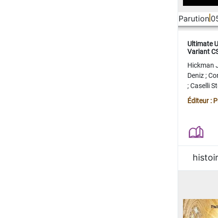
Parution
0
Ultimate 
Variant 
FERME
Hickman 
Deniz
;
Co
;
Caselli 
Juan
;
Mo
Éditeur : 
histoi