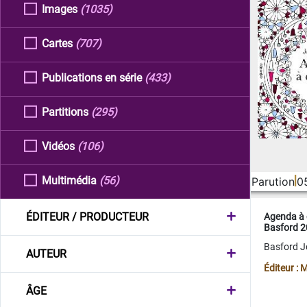
Images
(1035)
Cartes
(707)
Publications en série
(433)
Partitions
(295)
Vidéos
(106)
Multimédia
(56)
Parution
0
ÉDITEUR / PRODUCTEUR
Agenda à 
Basford 
Basford 
AUTEUR
Éditeur :
ÂGE