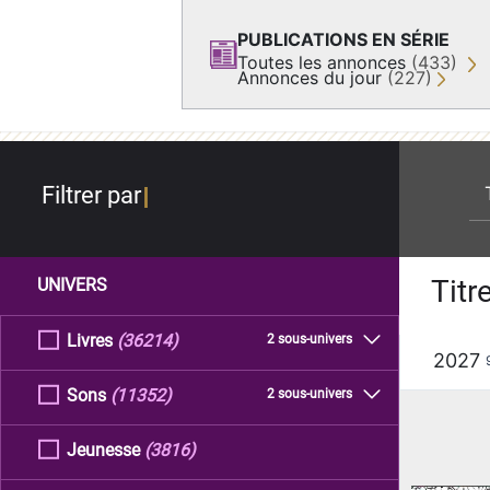
PUBLICATIONS EN SÉRIE
Toutes les annonces
(433)
Annonces du jour
(227)
re
Filtrer par
Titr
UNIVERS
Livres
(36214)
2 sous-univers
2027
Sons
(11352)
2 sous-univers
Jeunesse
(3816)