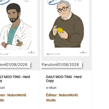
ion
01/08/2026
Parution
01/08/2026
LY MOO-TING : Herd
DAILY MOO-TING : Herd
py
Copy
kun
o-okun
teur : NukooWorld
Éditeur : NukooWorld
dio
Studio