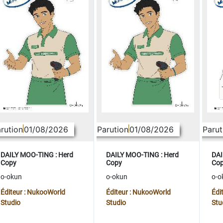
rution
01/08/2026
Parution
01/08/2026
Parut
DAILY MOO-TING : Herd
DAILY MOO-TING : Herd
DAI
Copy
Copy
Co
o-okun
o-okun
o-o
Éditeur : NukooWorld
Éditeur : NukooWorld
Édi
Studio
Studio
Stu