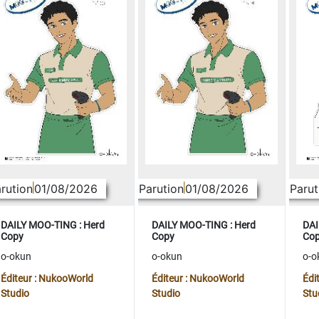
rution
01/08/2026
Parution
01/08/2026
Parut
DAILY MOO-TING : Herd
DAILY MOO-TING : Herd
DAI
Copy
Copy
Co
o-okun
o-okun
o-o
Éditeur : NukooWorld
Éditeur : NukooWorld
Édi
Studio
Studio
Stu