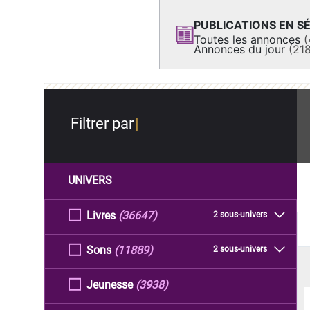
PUBLICATIONS EN SÉ
Toutes les annonces
(
Annonces du jour
(21
Filtrer par
UNIVERS
Livres
(36647)
2 sous-univers
Sons
(11889)
2 sous-univers
Jeunesse
(3938)