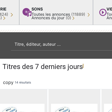
RIE
SONS
VI
424)
Toutes les annonces
(11889)
To
8)
Annonces du jour
(0)
An
recherche par mot clé
Titres des 7 derniers jours
copy
14 résultats