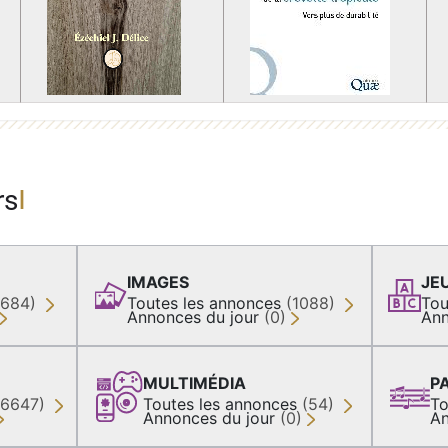
rs
IMAGES
JE
(684)
Toutes les annonces
(1088)
Tou
Annonces du jour
(0)
Ann
MULTIMÉDIA
P
36647)
Toutes les annonces
(54)
To
Annonces du jour
(0)
An