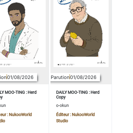
ion
01/08/2026
Parution
01/08/2026
LY MOO-TING : Herd
DAILY MOO-TING : Herd
py
Copy
kun
o-okun
teur : NukooWorld
Éditeur : NukooWorld
dio
Studio