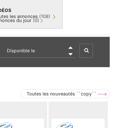
DÉOS
utes les annonces
(108)
nonces du jour
(0)
recherche par date

Toutes les nouveautés ``copy``