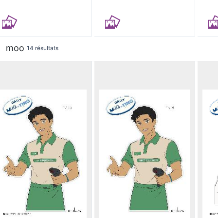
moo
14 résultats