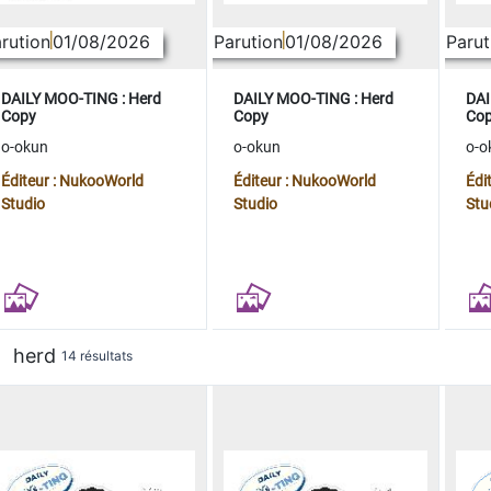
rution
01/08/2026
Parution
01/08/2026
Parut
DAILY MOO-TING : Herd
DAILY MOO-TING : Herd
DAI
Copy
Copy
Co
o-okun
o-okun
o-o
Éditeur : NukooWorld
Éditeur : NukooWorld
Édi
Studio
Studio
Stu
herd
14 résultats