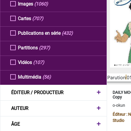
Images
(1060)
Cartes
(707)
Publications en série
(432)
Partitions
(297)
Vidéos
(107)
Multimédia
(56)
Parution
0
ÉDITEUR / PRODUCTEUR
DAILY MOO
Copy
o-okun
AUTEUR
Éditeur :
Studio
ÂGE