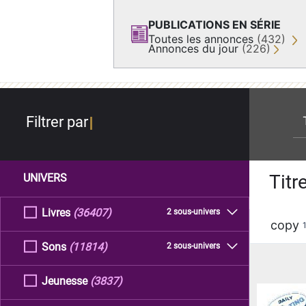
PUBLICATIONS EN SÉRIE
Toutes les annonces
(432)
Annonces du jour
(226)
re
Filtrer par
Titr
UNIVERS
Livres
(36407)
2 sous-univers
copy
Sons
(11814)
2 sous-univers
Jeunesse
(3837)