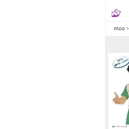
moo
1