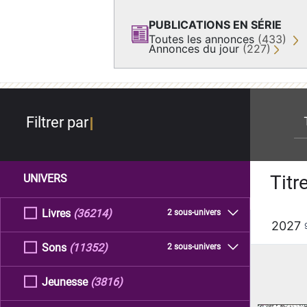
PUBLICATIONS EN SÉRIE
Toutes les annonces
(433)
Annonces du jour
(227)
re
Filtrer par
Titr
UNIVERS
Livres
(36214)
2 sous-univers
2027
Sons
(11352)
2 sous-univers
Jeunesse
(3816)