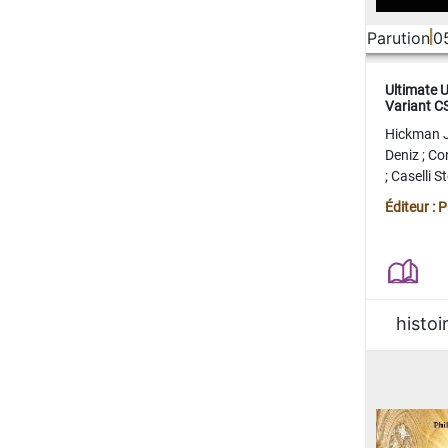
Parution
0
Ultimate 
Variant 
FERME
Hickman 
Deniz
;
Co
;
Caselli 
Juan
;
Mo
Éditeur : 
histoi