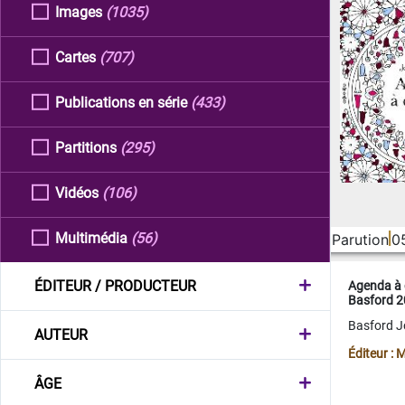
Images
(1035)
Cartes
(707)
Publications en série
(433)
Partitions
(295)
Vidéos
(106)
Multimédia
(56)
Parution
0
ÉDITEUR / PRODUCTEUR
Agenda à 
Basford 
Basford 
AUTEUR
Éditeur :
ÂGE