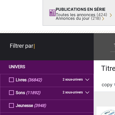
PUBLICATIONS EN SÉRIE
Toutes les annonces
(424)
Annonces du jour
(218)
re
Filtrer par
Titr
UNIVERS
Livres
(36842)
2 sous-univers
copy
Sons
(11892)
2 sous-univers
Jeunesse
(3948)