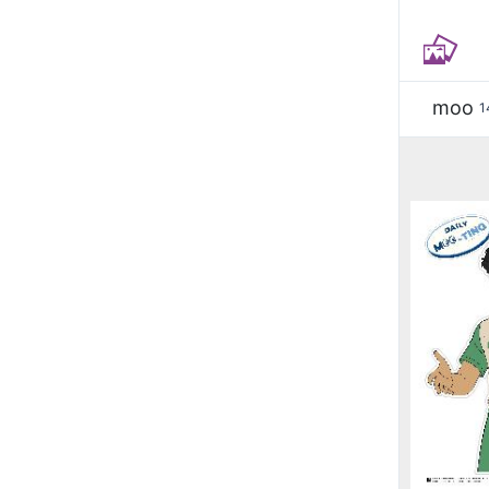
moo
1