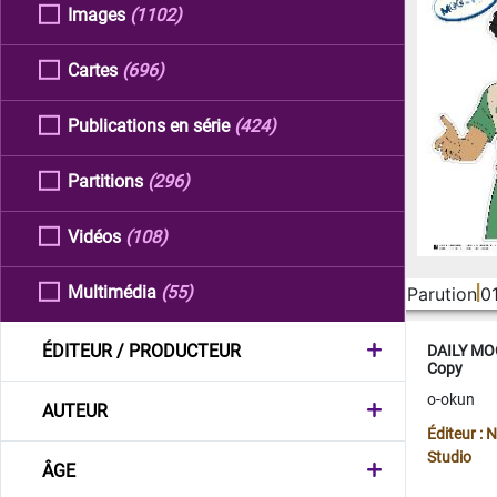
Images
(1102)
Cartes
(696)
Publications en série
(424)
Partitions
(296)
Vidéos
(108)
Multimédia
(55)
Parution
0
ÉDITEUR / PRODUCTEUR
DAILY MOO
Copy
o-okun
AUTEUR
Éditeur :
Studio
ÂGE