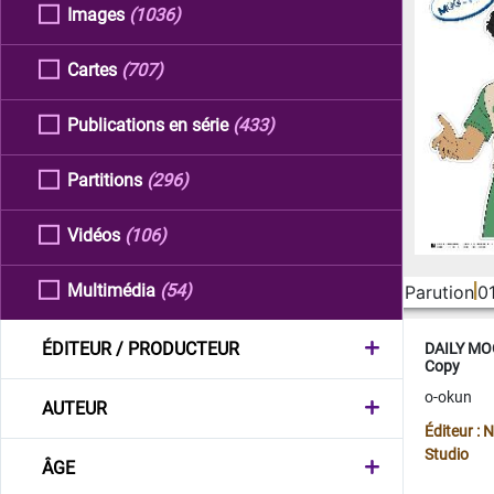
Images
(1036)
Cartes
(707)
Publications en série
(433)
Partitions
(296)
Vidéos
(106)
Multimédia
(54)
Parution
0
ÉDITEUR / PRODUCTEUR
DAILY MOO
Copy
o-okun
AUTEUR
Éditeur :
Studio
ÂGE