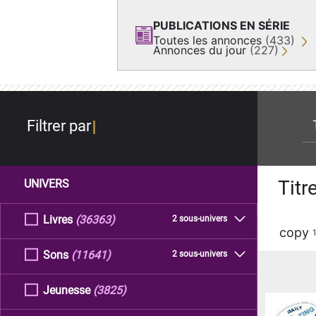
PUBLICATIONS EN SÉRIE
Toutes les annonces
(433)
Annonces du jour
(227)
re
Filtrer par
Titr
UNIVERS
Livres
(36363)
2 sous-univers
copy
Sons
(11641)
2 sous-univers
Jeunesse
(3825)