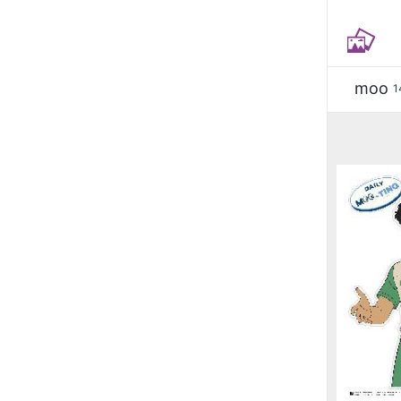
moo
1