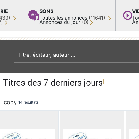
RIE
SONS
VI
433)
Toutes les annonces
(11641)
To
7)
Annonces du jour
(0)
An
recherche par mot clé
Titres des 7 derniers jours
copy
14 résultats