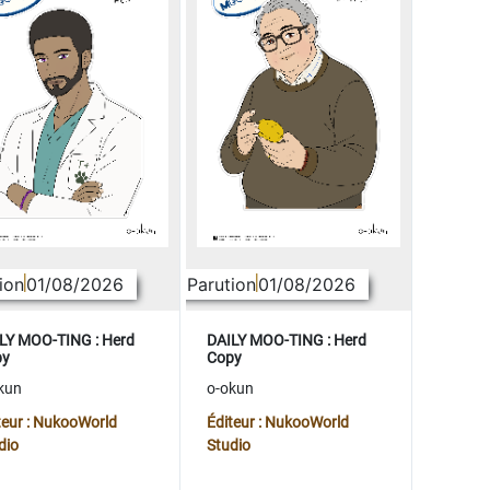
ion
01/08/2026
Parution
01/08/2026
LY MOO-TING : Herd
DAILY MOO-TING : Herd
py
Copy
kun
o-okun
teur : NukooWorld
Éditeur : NukooWorld
dio
Studio