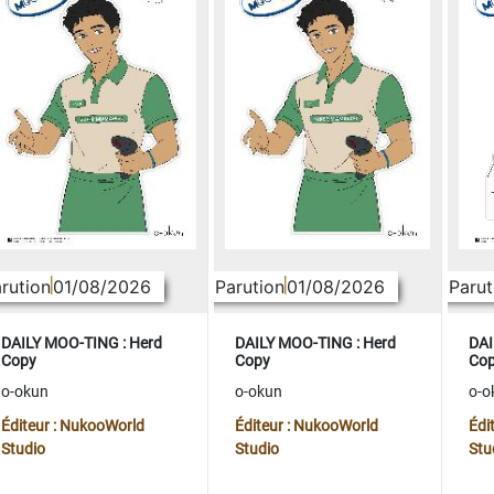
rution
01/08/2026
Parution
01/08/2026
Parut
DAILY MOO-TING : Herd
DAILY MOO-TING : Herd
DAI
Copy
Copy
Co
o-okun
o-okun
o-o
Éditeur : NukooWorld
Éditeur : NukooWorld
Édi
Studio
Studio
Stu