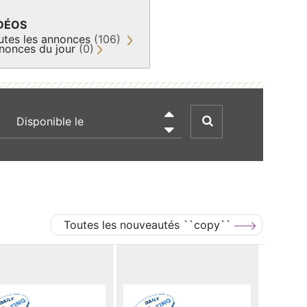
DÉOS
utes les annonces
(106)
nonces du jour
(0)
recherche par date

Toutes les nouveautés ``copy``