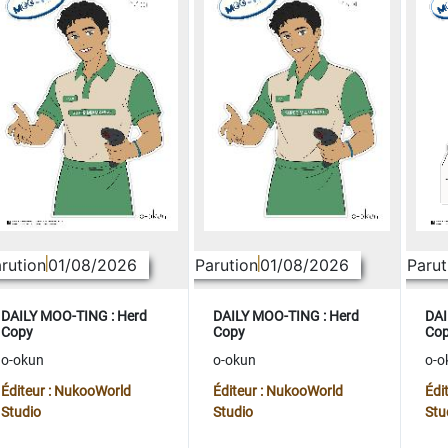
rution
01/08/2026
Parution
01/08/2026
Parut
DAILY MOO-TING : Herd
DAILY MOO-TING : Herd
DAI
Copy
Copy
Co
o-okun
o-okun
o-o
Éditeur : NukooWorld
Éditeur : NukooWorld
Édi
Studio
Studio
Stu