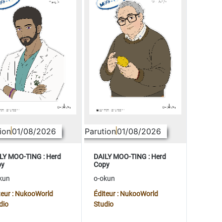
ion
01/08/2026
Parution
01/08/2026
LY MOO-TING : Herd
DAILY MOO-TING : Herd
py
Copy
kun
o-okun
teur : NukooWorld
Éditeur : NukooWorld
dio
Studio