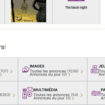
The black night
rs
IMAGES
JE
(707)
Toutes les annonces
(1036)
Tou
Annonces du jour
(0)
Ann
MULTIMÉDIA
P
36363)
Toutes les annonces
(54)
To
Annonces du jour
(0)
An