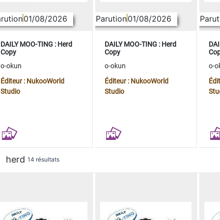
rution
01/08/2026
Parution
01/08/2026
Parut
DAILY MOO-TING : Herd
DAILY MOO-TING : Herd
DAI
Copy
Copy
Co
o-okun
o-okun
o-o
Éditeur : NukooWorld
Éditeur : NukooWorld
Édi
Studio
Studio
Stu
herd
14 résultats