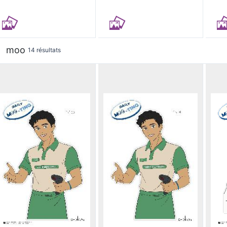
moo
14 résultats