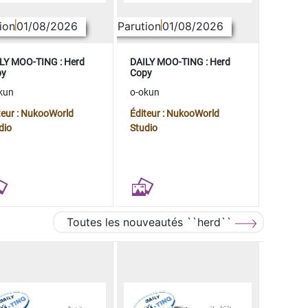
ion
01/08/2026
Parution
01/08/2026
LY MOO-TING : Herd
DAILY MOO-TING : Herd
py
Copy
kun
o-okun
teur : NukooWorld
Éditeur : NukooWorld
dio
Studio
Toutes les nouveautés ``herd``