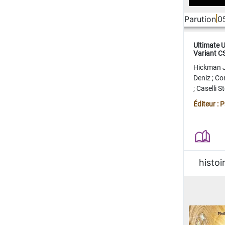
Parution
0
Ultimate 
Variant 
FERME
Hickman 
Deniz
;
Co
;
Caselli 
Juan
;
Mo
Éditeur : 
histoi