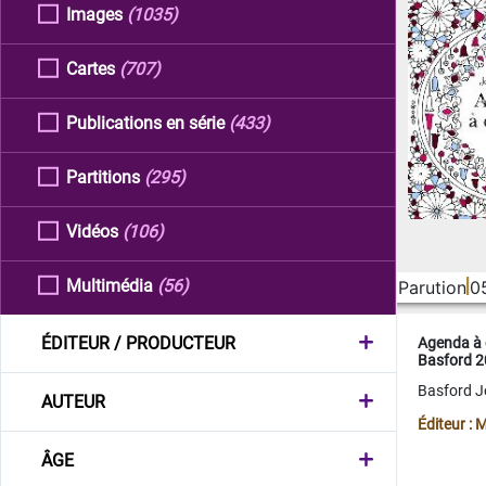
Images
(1035)
Cartes
(707)
Publications en série
(433)
Partitions
(295)
Vidéos
(106)
Multimédia
(56)
Parution
0
ÉDITEUR / PRODUCTEUR
Agenda à 
Basford 
Basford 
AUTEUR
Éditeur :
ÂGE