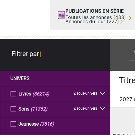
PUBLICATIONS EN SÉRIE
Toutes les annonces
(433)
Annonces du jour
(227)
re
Filtrer par
Titr
UNIVERS
Livres
(36214)
2 sous-univers
2027
Sons
(11352)
2 sous-univers
Jeunesse
(3816)