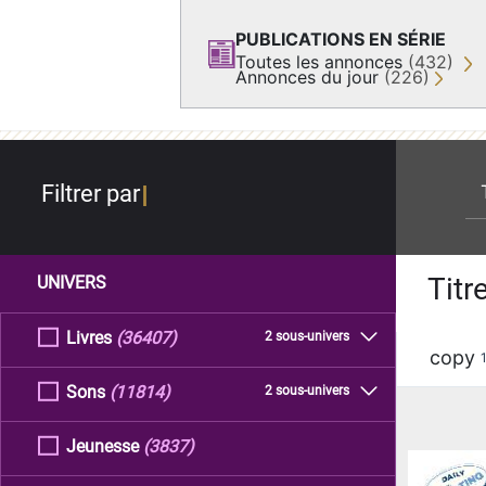
PUBLICATIONS EN SÉRIE
Toutes les annonces
(432)
Annonces du jour
(226)
re
Filtrer par
Titr
UNIVERS
Livres
(36407)
2 sous-univers
copy
Sons
(11814)
2 sous-univers
Jeunesse
(3837)