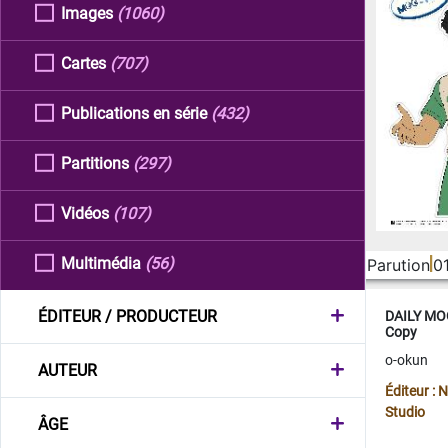
Images
(1060)
Cartes
(707)
Publications en série
(432)
Partitions
(297)
Vidéos
(107)
Multimédia
(56)
Parution
0
ÉDITEUR / PRODUCTEUR
DAILY MOO
Copy
o-okun
AUTEUR
Éditeur :
Studio
ÂGE