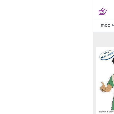
moo
1