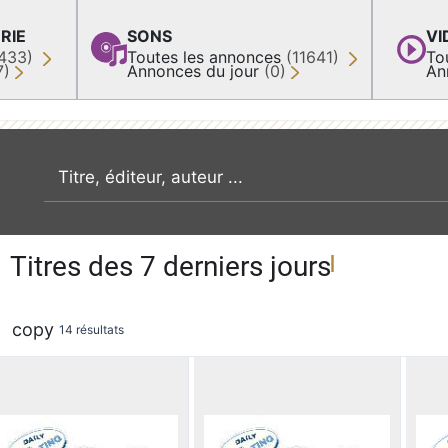
RIE
SONS
VI
433)
Toutes les annonces
(11641)
To
7)
Annonces du jour
(0)
An
recherche par mot clé
Titres des 7 derniers jours
copy
14 résultats