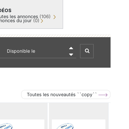
DÉOS
utes les annonces
(106)
nonces du jour
(0)
recherche par date

Toutes les nouveautés ``copy``