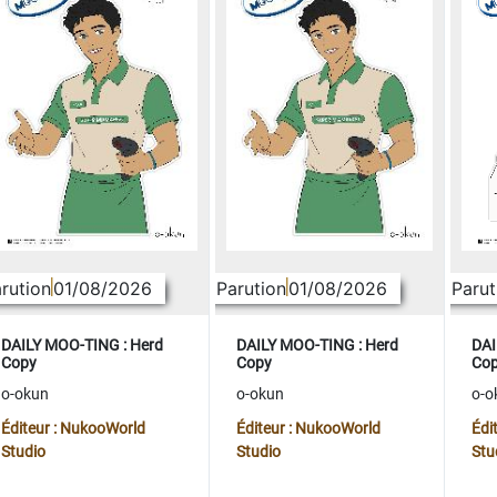
rution
01/08/2026
Parution
01/08/2026
Parut
DAILY MOO-TING : Herd
DAILY MOO-TING : Herd
DAI
Copy
Copy
Co
o-okun
o-okun
o-o
Éditeur : NukooWorld
Éditeur : NukooWorld
Édi
Studio
Studio
Stu