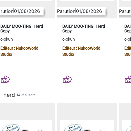
rution
01/08/2026
Parution
01/08/2026
Parut
DAILY MOO-TING : Herd
DAILY MOO-TING : Herd
DAI
Copy
Copy
Co
o-okun
o-okun
o-o
Éditeur : NukooWorld
Éditeur : NukooWorld
Édi
Studio
Studio
Stu
herd
14 résultats