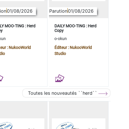
ion
01/08/2026
Parution
01/08/2026
LY MOO-TING : Herd
DAILY MOO-TING : Herd
py
Copy
kun
o-okun
teur : NukooWorld
Éditeur : NukooWorld
dio
Studio
Toutes les nouveautés ``herd``