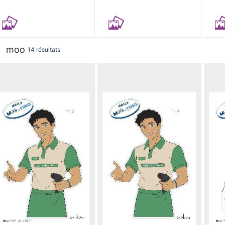
moo
14 résultats