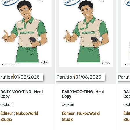
rution
01/08/2026
Parution
01/08/2026
Parut
DAILY MOO-TING : Herd
DAILY MOO-TING : Herd
DAI
Copy
Copy
Co
o-okun
o-okun
o-o
Éditeur : NukooWorld
Éditeur : NukooWorld
Édi
Studio
Studio
Stu