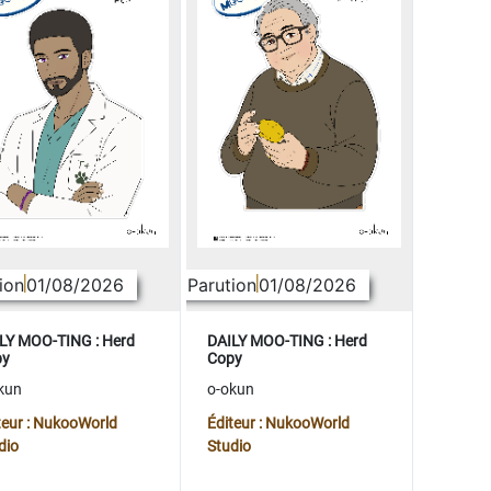
ion
01/08/2026
Parution
01/08/2026
LY MOO-TING : Herd
DAILY MOO-TING : Herd
py
Copy
kun
o-okun
teur : NukooWorld
Éditeur : NukooWorld
dio
Studio