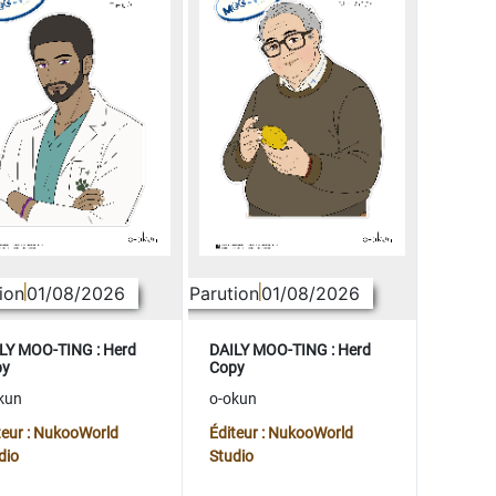
ion
01/08/2026
Parution
01/08/2026
LY MOO-TING : Herd
DAILY MOO-TING : Herd
py
Copy
kun
o-okun
teur : NukooWorld
Éditeur : NukooWorld
dio
Studio