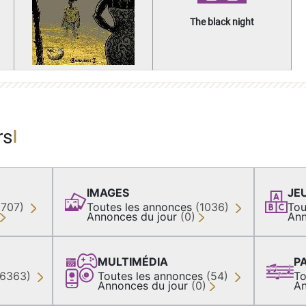
The black night
rs
IMAGES
JE
(707)
Toutes les annonces
(1036)
Tou
Annonces du jour
(0)
Ann
MULTIMÉDIA
P
36363)
Toutes les annonces
(54)
To
Annonces du jour
(0)
An