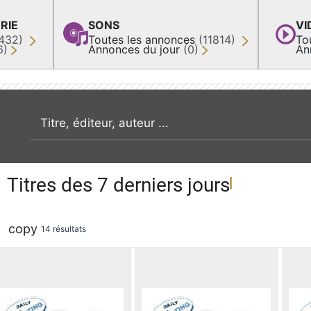
RIE
SONS
VI
432)
Toutes les annonces
(11814)
To
6)
Annonces du jour
(0)
An
recherche par mot clé
Titres des 7 derniers jours
copy
14 résultats