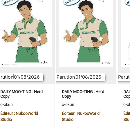
rution
01/08/2026
Parution
01/08/2026
Parut
DAILY MOO-TING : Herd
DAILY MOO-TING : Herd
DAI
Copy
Copy
Co
o-okun
o-okun
o-o
Éditeur : NukooWorld
Éditeur : NukooWorld
Édi
Studio
Studio
Stu