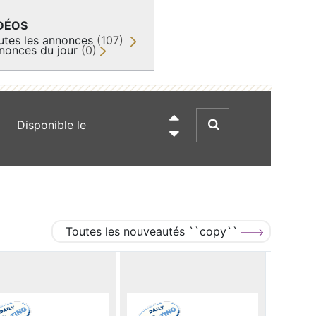
DÉOS
utes les annonces
(107)
nonces du jour
(0)
recherche par date

Toutes les nouveautés ``copy``