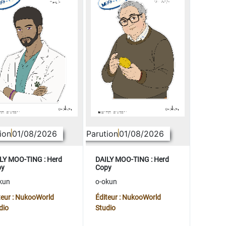
ion
01/08/2026
Parution
01/08/2026
LY MOO-TING : Herd
DAILY MOO-TING : Herd
py
Copy
kun
o-okun
teur : NukooWorld
Éditeur : NukooWorld
dio
Studio