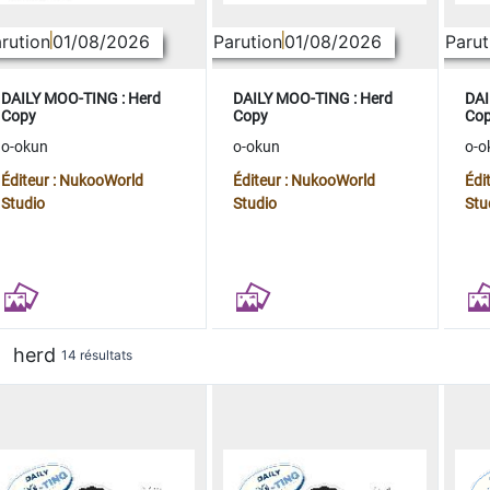
rution
01/08/2026
Parution
01/08/2026
Parut
DAILY MOO-TING : Herd
DAILY MOO-TING : Herd
DAI
Copy
Copy
Co
o-okun
o-okun
o-o
Éditeur : NukooWorld
Éditeur : NukooWorld
Édi
Studio
Studio
Stu
herd
14 résultats