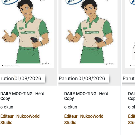
rution
01/08/2026
Parution
01/08/2026
Parut
DAILY MOO-TING : Herd
DAILY MOO-TING : Herd
DAI
Copy
Copy
Co
o-okun
o-okun
o-o
Éditeur : NukooWorld
Éditeur : NukooWorld
Édi
Studio
Studio
Stu