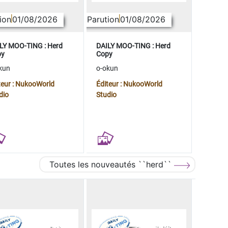
ion
01/08/2026
Parution
01/08/2026
LY MOO-TING : Herd
DAILY MOO-TING : Herd
py
Copy
kun
o-okun
teur : NukooWorld
Éditeur : NukooWorld
dio
Studio
Toutes les nouveautés ``herd``