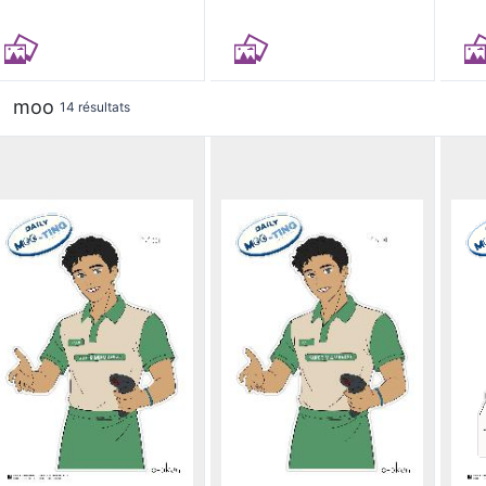
moo
14 résultats