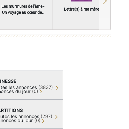
Next
Les murmures de l'âme -
Lettre(s) à ma mère
Un voyage au cœur des
questions qui façonnent
une vie
UNESSE
tes les annonces
(3837)
onces du jour
(0)
ARTITIONS
utes les annonces
(297)
nonces du jour
(0)