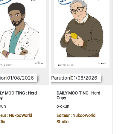
ion
01/08/2026
Parution
01/08/2026
LY MOO-TING : Herd
DAILY MOO-TING : Herd
py
Copy
kun
o-okun
teur : NukooWorld
Éditeur : NukooWorld
dio
Studio