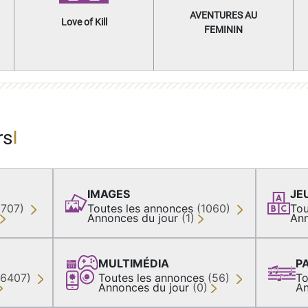
AVENTURES AU
Love of Kill
FEMININ
rs
IMAGES
JE
(707)
Toutes les annonces
(1060)
Tou
Annonces du jour
(1)
Ann
MULTIMÉDIA
P
36407)
Toutes les annonces
(56)
To
Annonces du jour
(0)
An