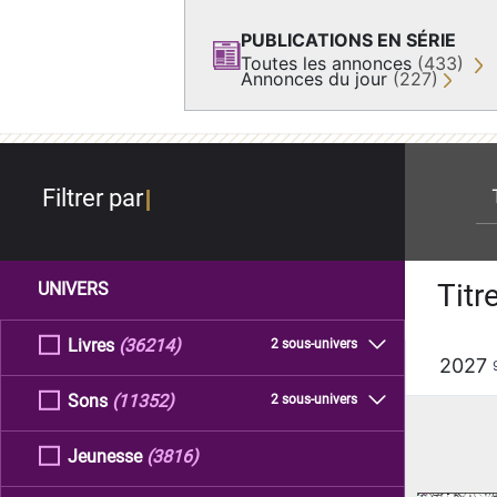
PUBLICATIONS EN SÉRIE
Toutes les annonces
(433)
Annonces du jour
(227)
re
Filtrer par
Titr
UNIVERS
Livres
(36214)
2 sous-univers
2027
Sons
(11352)
2 sous-univers
Jeunesse
(3816)