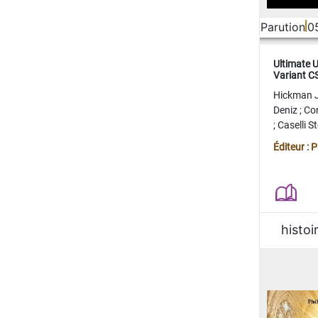
Parution
0
Ultimate 
Variant 
FERME
Hickman 
Deniz
;
Co
;
Caselli 
Juan
;
Mo
Éditeur : 
histoi