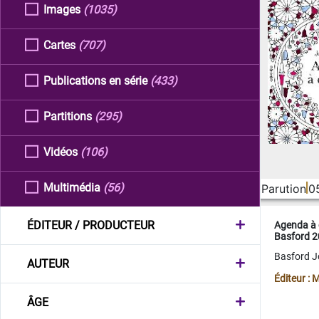
Images
(1035)
Cartes
(707)
Publications en série
(433)
Partitions
(295)
Vidéos
(106)
Multimédia
(56)
Parution
0
ÉDITEUR / PRODUCTEUR
Agenda à 
Basford 
Basford 
AUTEUR
Éditeur :
ÂGE