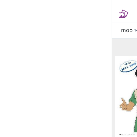
moo
1