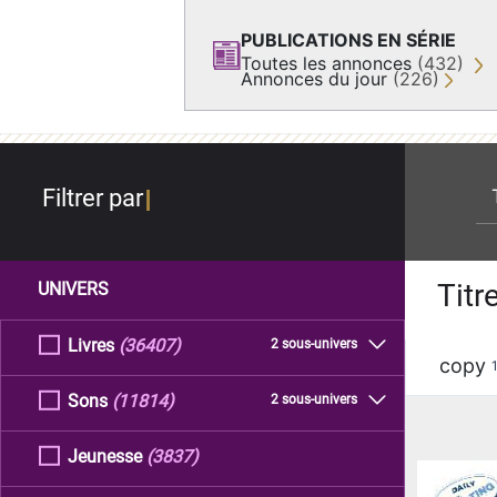
PUBLICATIONS EN SÉRIE
Toutes les annonces
(432)
Annonces du jour
(226)
re
Filtrer par
Titr
UNIVERS
Livres
(36407)
2 sous-univers
copy
Sons
(11814)
2 sous-univers
Jeunesse
(3837)