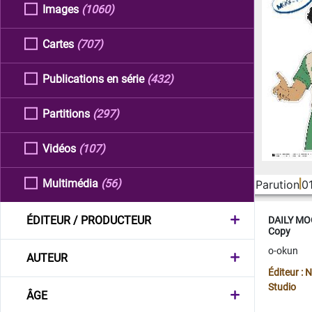
Images
(1060)
Cartes
(707)
Publications en série
(432)
Partitions
(297)
Vidéos
(107)
Multimédia
(56)
Parution
0
ÉDITEUR / PRODUCTEUR
DAILY MOO
Copy
o-okun
AUTEUR
Éditeur :
Studio
ÂGE