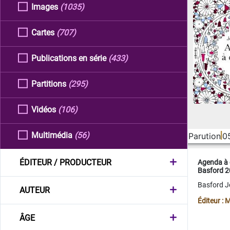
Images
(1035)
Cartes
(707)
Publications en série
(433)
Partitions
(295)
Vidéos
(106)
Multimédia
(56)
Parution
0
ÉDITEUR / PRODUCTEUR
Agenda à 
Basford 
Basford 
AUTEUR
Éditeur :
ÂGE