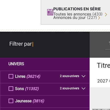
PUBLICATIONS EN SÉRIE
Toutes les annonces
(433)
Annonces du jour
(227)
re
Filtrer par
Titr
UNIVERS
Livres
(36214)
2 sous-univers
2027
Sons
(11352)
2 sous-univers
Jeunesse
(3816)