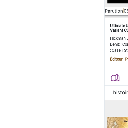
Parution
0
Ultimate 
Variant 
FERME
Hickman 
Deniz
;
Co
;
Caselli 
Juan
;
Mo
Éditeur : 
histoi