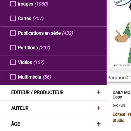
Images
(1060)
Cartes
(707)
Publications en série
(432)
Partitions
(297)
Vidéos
(107)
Multimédia
(56)
Parution
0
ÉDITEUR / PRODUCTEUR
DAILY MOO
Copy
o-okun
AUTEUR
Éditeur :
Studio
ÂGE