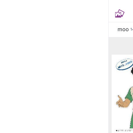
moo
1