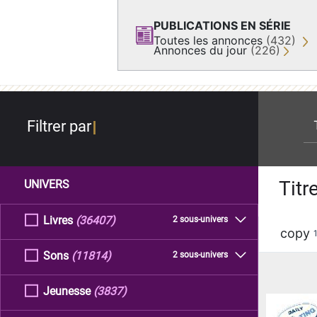
PUBLICATIONS EN SÉRIE
Toutes les annonces
(432)
Annonces du jour
(226)
re
Filtrer par
Titr
UNIVERS
Livres
(36407)
2 sous-univers
copy
Sons
(11814)
2 sous-univers
Jeunesse
(3837)