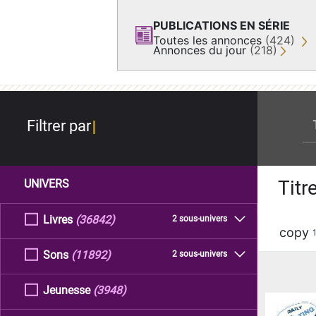
PUBLICATIONS EN SÉRIE
Toutes les annonces
(424)
Annonces du jour
(218)
re
Filtrer par
Titr
UNIVERS
Livres
(36842)
2 sous-univers
copy
Sons
(11892)
2 sous-univers
Jeunesse
(3948)