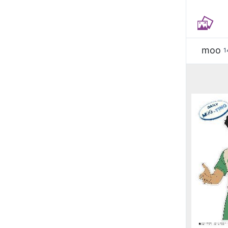
moo
1