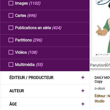
Images
(1102)
Cartes
(696)
Publications en série
(424)
Partitions
(296)
Vidéos
(108)
Multimédia
(55)
Parution
0
ÉDITEUR / PRODUCTEUR
DAILY MOO
Copy
o-okun
AUTEUR
Éditeur :
Studio
ÂGE