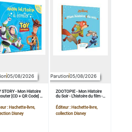
ion
05/08/2026
Parution
05/08/2026
 STORY - Mon Histoire
ZOOTOPIE - Mon Histoire
couter [CD + QR Code] -
du Soir - L'histoire du film -
ney Pixar
Disney
eur : Hachette-livre,
Éditeur : Hachette-livre,
lection Disney
collection Disney