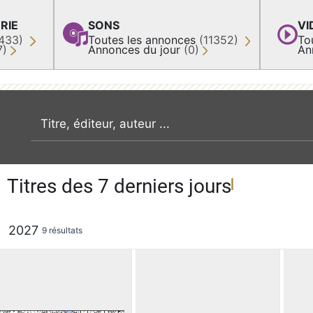
RIE
SONS
VI
433)
Toutes les annonces
(11352)
To
7)
Annonces du jour
(0)
An
recherche par mot clé
Titres des 7 derniers jours
2027
9 résultats