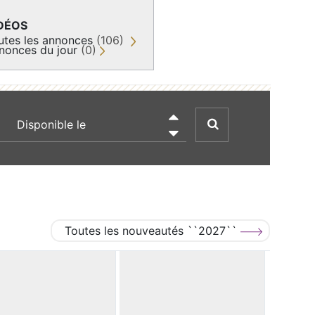
DÉOS
utes les annonces
(106)
nonces du jour
(0)
recherche par date

Toutes les nouveautés ``2027``