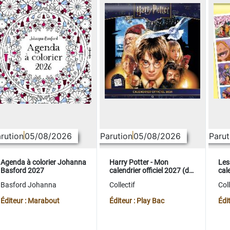
rution
05/08/2026
Parution
05/08/2026
Parut
Agenda à colorier Johanna
Harry Potter - Mon
Les
Basford 2027
calendrier officiel 2027 (de
cale
sept. 2026 à déc. 2027)
sep
Basford Johanna
Collectif
Coll
Éditeur : Marabout
Éditeur : Play Bac
Édi