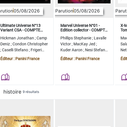
rution
05/08/2026
Parution
05/08/2026
Parut
Ultimate Universe N°13
Marvel Universe N°01 -
X-M
Variant CSA - COMPTE
Edition collector - COMPTE
Tom
FERME
FERME
col
Hickman Jonathan
;
Camp
Phillips Stephanie
;
Lavalle
Ma
Deniz
;
Condon Christopher
Victor
;
MacKay Jed
;
Sal
;
Caselli Stefano
;
Frigeri
Kuder Aaron
;
Nesi Stefano
Ne
Juan
;
Momoko Peach
;
Lopez Alvaro
Ste
Éditeur : Panini France
Éditeur : Panini France
Édi
histoire
9 résultats