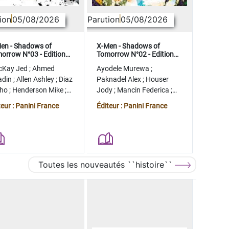
ion
05/08/2026
Parution
05/08/2026
en - Shadows of
X-Men - Shadows of
orrow N°03 - Edition
Tomorrow N°02 - Edition
lector - COMPTE FERME
collector - COMPTE FERME
cKay Jed
;
Ahmed
Ayodele Murewa
;
adin
;
Allen Ashley
;
Diaz
Paknadel Alex
;
Houser
tho
;
Henderson Mike
;
Jody
;
Mancin Federica
;
gman Ryan
Antonio Roge
;
Camagni
teur : Panini France
Éditeur : Panini France
Jacopo
Toutes les nouveautés ``histoire``