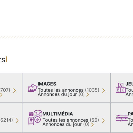
rs
IMAGES
JE
(707)
Toutes les annonces
(1035)
Tou
Annonces du jour
(0)
An
MULTIMÉDIA
P
36214)
Toutes les annonces
(56)
To
Annonces du jour
(0)
An