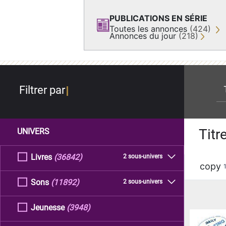
PUBLICATIONS EN SÉRIE
Toutes les annonces
(424)
Annonces du jour
(218)
re
Filtrer par
Titr
UNIVERS
Livres
(36842)
2 sous-univers
copy
Sons
(11892)
2 sous-univers
Jeunesse
(3948)