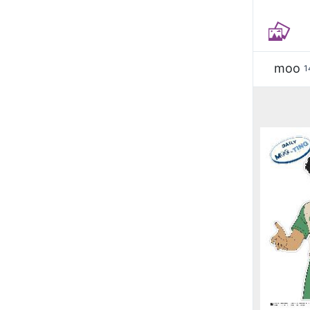
moo
1