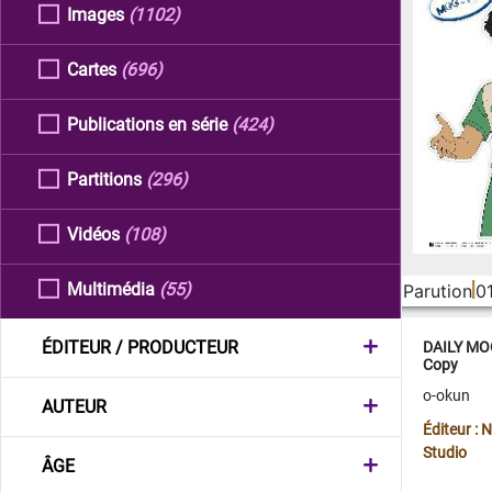
Images
(1102)
Cartes
(696)
Publications en série
(424)
Partitions
(296)
Vidéos
(108)
Multimédia
(55)
Parution
0
ÉDITEUR / PRODUCTEUR
DAILY MOO
Copy
o-okun
AUTEUR
Éditeur :
Studio
ÂGE