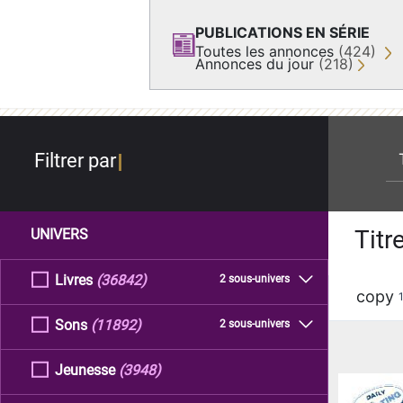
PUBLICATIONS EN SÉRIE
Toutes les annonces
(424)
Annonces du jour
(218)
re
Filtrer par
Titr
UNIVERS
Livres
(36842)
2 sous-univers
copy
Sons
(11892)
2 sous-univers
Jeunesse
(3948)