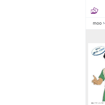
moo
1