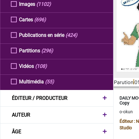
Images
(1102)
Cartes
(696)
Publications en série
(424)
Partitions
(296)
Vidéos
(108)
Multimédia
(55)
Parution
0
ÉDITEUR / PRODUCTEUR
DAILY MOO
Copy
o-okun
AUTEUR
Éditeur :
Studio
ÂGE