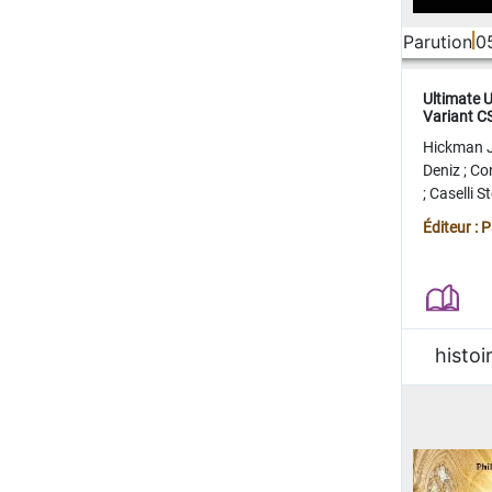
Parution
0
Ultimate 
Variant 
FERME
Hickman 
Deniz
;
Co
;
Caselli 
Juan
;
Mo
Éditeur : 
histoi