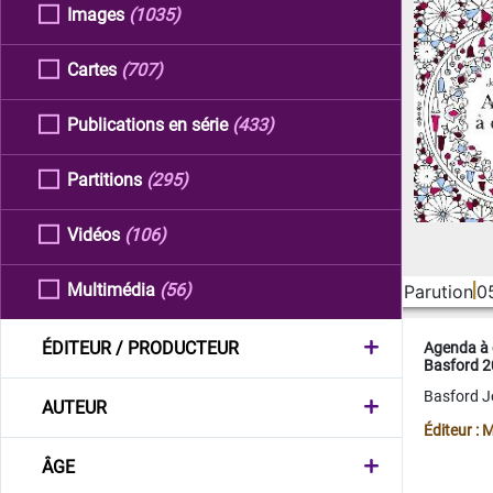
Images
(1035)
Cartes
(707)
Publications en série
(433)
Partitions
(295)
Vidéos
(106)
Multimédia
(56)
Parution
0
ÉDITEUR / PRODUCTEUR
Agenda à 
Basford 
Basford 
AUTEUR
Éditeur :
ÂGE