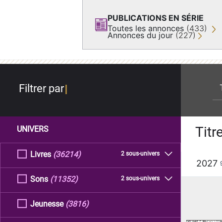
PUBLICATIONS EN SÉRIE
Toutes les annonces
(433)
Annonces du jour
(227)
re
Filtrer par
Titr
UNIVERS
Livres
(36214)
2 sous-univers
2027
Sons
(11352)
2 sous-univers
Jeunesse
(3816)