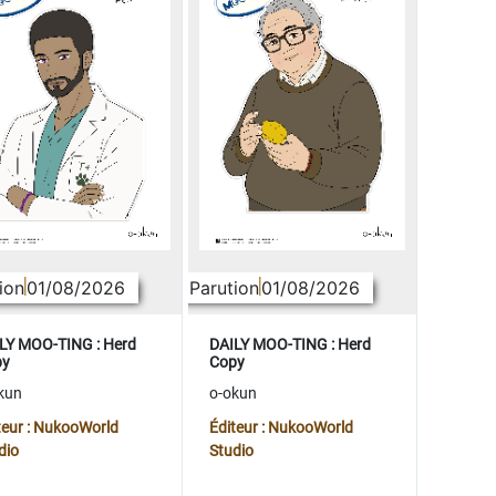
ion
01/08/2026
Parution
01/08/2026
LY MOO-TING : Herd
DAILY MOO-TING : Herd
py
Copy
kun
o-okun
teur : NukooWorld
Éditeur : NukooWorld
dio
Studio