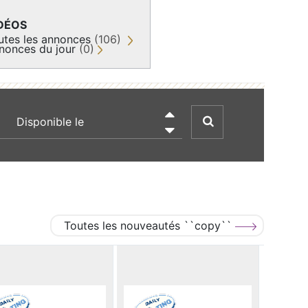
DÉOS
utes les annonces
(106)
nonces du jour
(0)
recherche par date

Toutes les nouveautés ``copy``