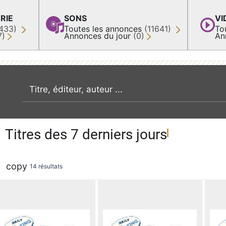
RIE
SONS
VI
433)
Toutes les annonces
(11641)
To
7)
Annonces du jour
(0)
An
recherche par mot clé
Titres des 7 derniers jours
copy
14 résultats