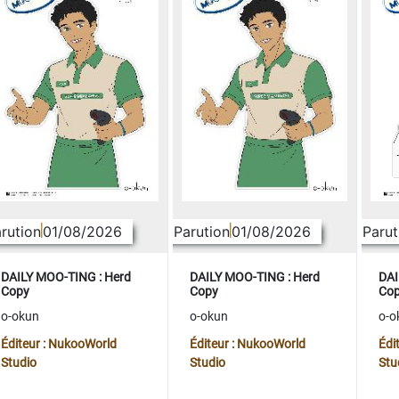
rution
01/08/2026
Parution
01/08/2026
Parut
DAILY MOO-TING : Herd
DAILY MOO-TING : Herd
DAI
Copy
Copy
Co
o-okun
o-okun
o-o
Éditeur : NukooWorld
Éditeur : NukooWorld
Édi
Studio
Studio
Stu