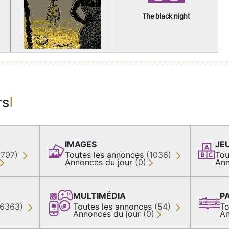
The black night
rs
IMAGES
JE
(707)
Toutes les annonces
(1036)
Tou
Annonces du jour
(0)
Ann
MULTIMÉDIA
P
36363)
Toutes les annonces
(54)
To
Annonces du jour
(0)
An