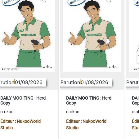
rution
01/08/2026
Parution
01/08/2026
Parut
DAILY MOO-TING : Herd
DAILY MOO-TING : Herd
DAI
Copy
Copy
Co
o-okun
o-okun
o-o
Éditeur : NukooWorld
Éditeur : NukooWorld
Édi
Studio
Studio
Stu