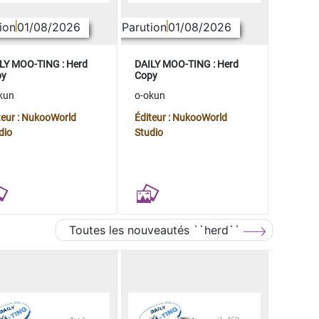
ion
01/08/2026
Parution
01/08/2026
LY MOO-TING : Herd
DAILY MOO-TING : Herd
py
Copy
kun
o-okun
teur : NukooWorld
Éditeur : NukooWorld
dio
Studio
Toutes les nouveautés ``herd``