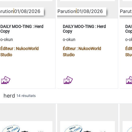
rution
01/08/2026
Parution
01/08/2026
Parut
DAILY MOO-TING : Herd
DAILY MOO-TING : Herd
DAI
Copy
Copy
Co
o-okun
o-okun
o-o
Éditeur : NukooWorld
Éditeur : NukooWorld
Édi
Studio
Studio
Stu
herd
14 résultats