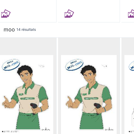
moo
14 résultats