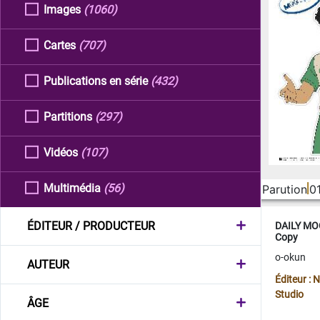
Images
(1060)
Cartes
(707)
Publications en série
(432)
Partitions
(297)
Vidéos
(107)
Multimédia
(56)
Parution
0
ÉDITEUR / PRODUCTEUR
DAILY MOO
Copy
o-okun
AUTEUR
Éditeur :
Studio
ÂGE