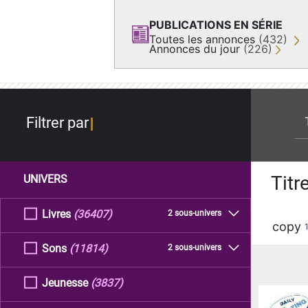
PUBLICATIONS EN SÉRIE
Toutes les annonces
(432)
Annonces du jour
(226)
re
Filtrer par
Titr
UNIVERS
Livres
(36407)
2 sous-univers
copy
Sons
(11814)
2 sous-univers
Jeunesse
(3837)