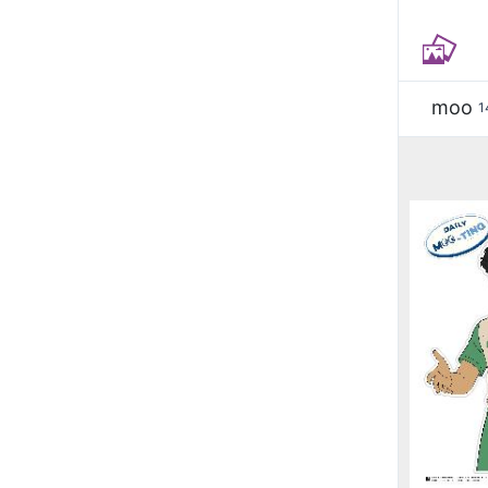
moo
1