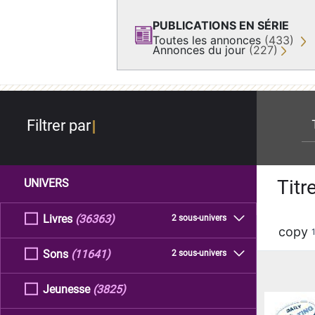
PUBLICATIONS EN SÉRIE
Toutes les annonces
(433)
Annonces du jour
(227)
re
Filtrer par
Titr
UNIVERS
Livres
(36363)
2 sous-univers
copy
Sons
(11641)
2 sous-univers
Jeunesse
(3825)