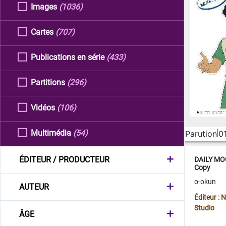
Images
(1036)
Cartes
(707)
Publications en série
(433)
Partitions
(296)
Vidéos
(106)
Multimédia
(54)
Parution
0
ÉDITEUR / PRODUCTEUR
DAILY MOO
Copy
o-okun
AUTEUR
Éditeur :
Studio
ÂGE