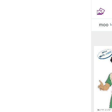
moo
1