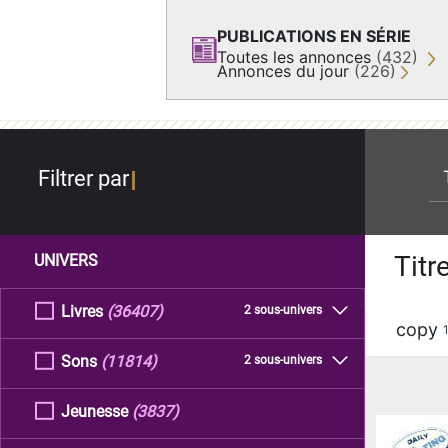
PUBLICATIONS EN SÉRIE
Toutes les annonces
(432)
Annonces du jour
(226)
re
Filtrer par
Titr
UNIVERS
Livres
(36407)
2 sous-univers
copy
Sons
(11814)
2 sous-univers
Jeunesse
(3837)