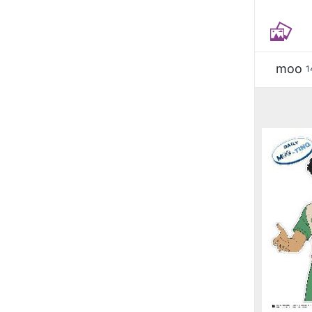
moo
1