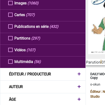
Images
(1060)
Cartes
(707)
Publications en série
(432)
Partitions
(297)
Vidéos
(107)
Multimédia
(56)
Parution
0
ÉDITEUR / PRODUCTEUR
DAILY MOO
Copy
o-okun
AUTEUR
Éditeur :
Studio
ÂGE