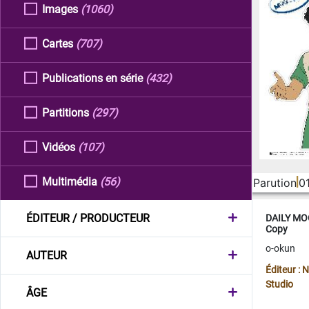
Images
(1060)
Cartes
(707)
Publications en série
(432)
Partitions
(297)
Vidéos
(107)
Multimédia
(56)
Parution
0
ÉDITEUR / PRODUCTEUR
DAILY MOO
Copy
o-okun
AUTEUR
Éditeur :
Studio
ÂGE