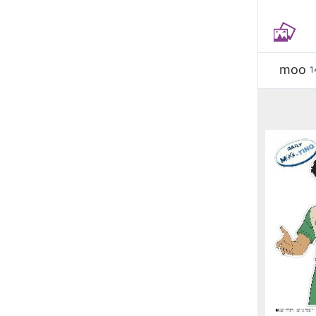
moo
1