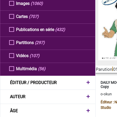
Images
(1060)
Cartes
(707)
Publications en série
(432)
Partitions
(297)
Vidéos
(107)
Multimédia
(56)
Parution
0
ÉDITEUR / PRODUCTEUR
DAILY MOO
Copy
o-okun
AUTEUR
Éditeur :
Studio
ÂGE