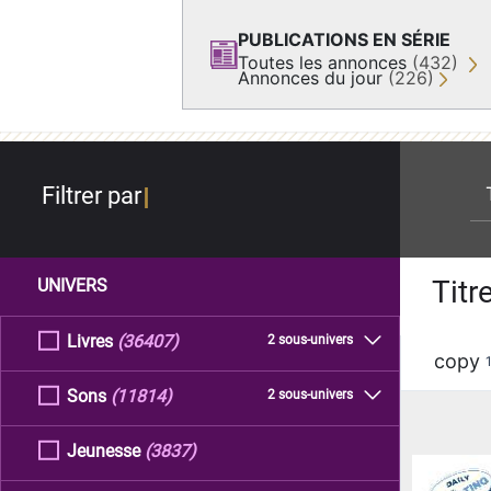
PUBLICATIONS EN SÉRIE
Toutes les annonces
(432)
Annonces du jour
(226)
re
Filtrer par
Titr
UNIVERS
Livres
(36407)
2 sous-univers
copy
Sons
(11814)
2 sous-univers
Jeunesse
(3837)