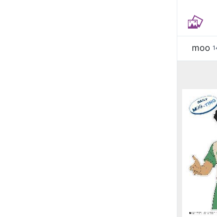
moo
1